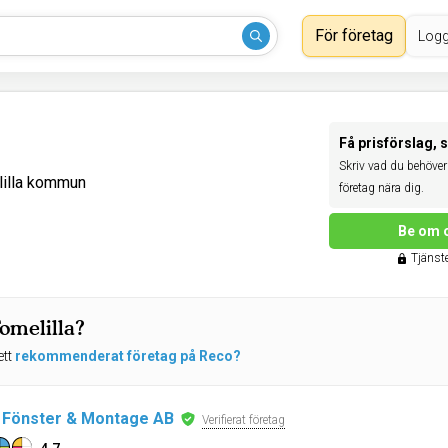
För företag
Logg
Få prisförslag, 
Skriv vad du behöver 
lilla kommun
företag nära dig.
Be om o
Tjänste
Tomelilla?
ett
rekommenderat företag på Reco?
 Fönster & Montage AB
Verifierat företag