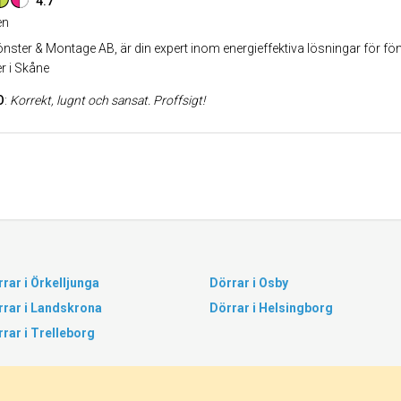
4.7
n
nster & Montage AB, är din expert inom energieffektiva lösningar för fö
r i Skåne
O
:
Korrekt, lugnt och sansat. Proffsigt!
rar i Örkelljunga
Dörrar i Osby
rrar i Landskrona
Dörrar i Helsingborg
rar i Trelleborg