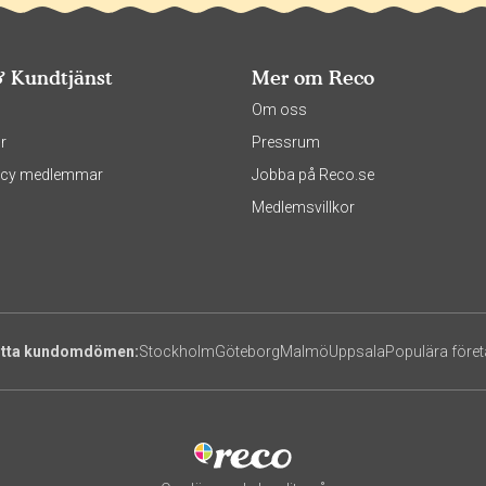
& Kundtjänst
Mer om Reco
s
Om oss
r
Pressrum
olicy medlemmar
Jobba på Reco.se
Medlemsvillkor
itta kundomdömen:
Stockholm
Göteborg
Malmö
Uppsala
Populära före