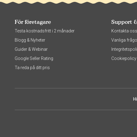
För företagare
Support 
Testa kostnadsfritt i 2 månader
Kontakta os
Blogg & Nyheter
Vanliga frågo
Guider & Webinar
Integritetsp
Google Seller Rating
Cookiepolicy
Ta reda på ditt pris
H