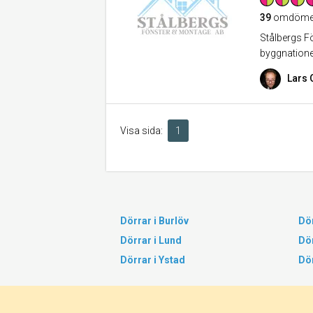
39
omdöme
Stålbergs Fö
byggnatione
Lars 
Visa sida:
1
Dörrar i Burlöv
Dör
Dörrar i Lund
Dö
Dörrar i Ystad
Dör