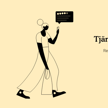
Tjän
Re