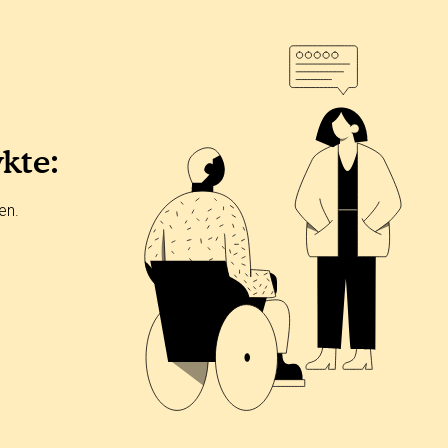
ykte:
en.