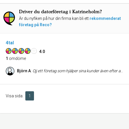
Driver du datorföretag i Katrineholm?
Är du nyfiken på hur din firma kan bli ett
rekommenderat
företag på Reco?
4tal
4.0
1
omdöme
Björn A
:
Ojj ett företag som hjälper sina kunder även efter att man köpt produkten ger dem 4 punkter så att de inte blir kaxiga
Visa sida:
1