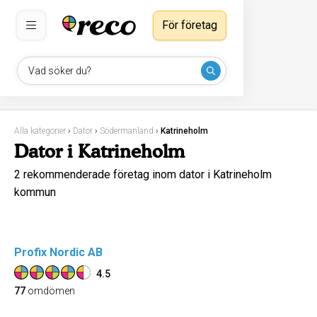
För företag
Vad söker du?
Alla kategorier
›
Dator
›
Södermanland
›
Katrineholm
Dator i Katrineholm
2 rekommenderade företag inom dator i Katrineholm
kommun
Profix Nordic AB
4.5
77
omdömen