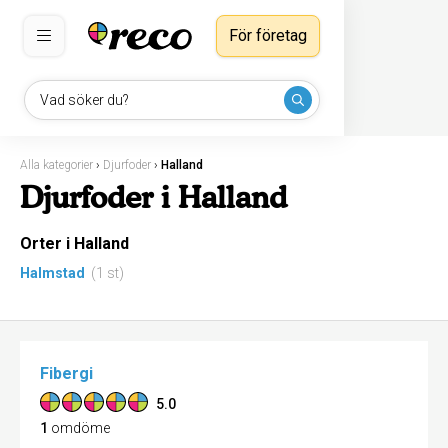
För företag
Vad söker du?
Alla kategorier
›
Djurfoder
›
Halland
Djurfoder i Halland
Orter i Halland
Halmstad
(1 st)
Fibergi
5.0
1
omdöme