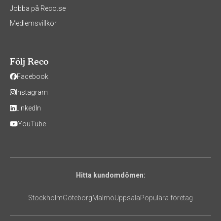
Jobba på Reco.se
Medlemsvillkor
Följ Reco
Facebook
Instagram
LinkedIn
YouTube
Hitta kundomdömen:
Stockholm
Göteborg
Malmö
Uppsala
Populära företag