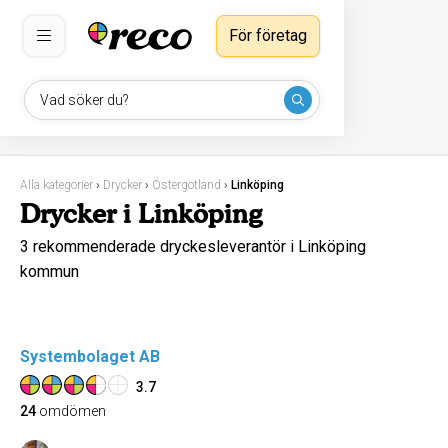
För företag
Vad söker du?
Alla kategorier
›
Drycker
›
Östergötland
›
Linköping
Drycker i Linköping
3 rekommenderade dryckesleverantör i Linköping
kommun
Systembolaget AB
3.7
24
omdömen