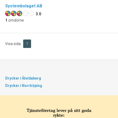
Systembolaget AB
3.0
1
omdöme
Visa sida:
1
Drycker i Åtvidaberg
Drycker i Norrköping
Tjänsteföretag lever på sitt goda
rykte: