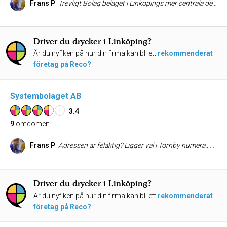
Frans P
:
Trevligt Bolag beläget i Linköpings mer centrala delar. Till skillnad från föregående Recoanvändare gillar jag fredagshetsen då den på något sätt symboliserar inledningen på vad som förhoppningsvis kommer att vara en trevlig helg.
Driver du drycker i Linköping?
Är du nyfiken på hur din firma kan bli ett
rekommenderat
företag på Reco?
Systembolaget AB
3.4
9
omdömen
Frans P
:
Adressen är felaktig? Ligger väl i Tornby numera.. Hursom, kanske ett av Sveriges kompetentaste Systembolag. Jättebra öppettider och sjysst sortiment hjälper till att dra upp kedjans redan väldigt fördelaktiga rykte.
Driver du drycker i Linköping?
Är du nyfiken på hur din firma kan bli ett
rekommenderat
företag på Reco?