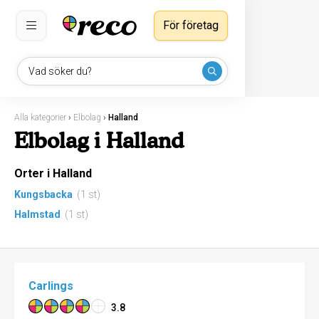
För företag
Vad söker du?
Alla kategorier
›
Elbolag
›
Halland
Elbolag i Halland
Orter i Halland
Kungsbacka
(1 st)
Halmstad
(1 st)
Carlings
3.8