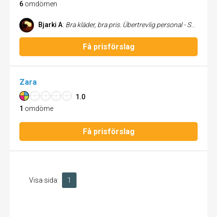
6
omdömen
Bjarki A
:
Bra kläder, bra pris. Übertrevlig personal - Så ska det va!!! :)
Få prisförslag
Zara
1.0
1
omdöme
Få prisförslag
Visa sida:
1