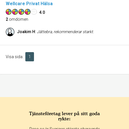
Wellcare Privat Hälsa
4.0
2
omdömen
Joakim H
:
Jättebra, rekommenderar starkt.
Visa sida:
1
Tjänsteföretag lever på sitt goda
rykte: