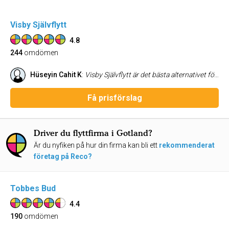
Visby Självflytt
4.8
244
omdömen
Hüseyin Cahit K
:
Visby Självflytt är det bästa alternativet för en bra och säker flytt! Flytt servicen får högsta betyg! Rekommenderas varmt!
Få prisförslag
Driver du flyttfirma i Gotland?
Är du nyfiken på hur din firma kan bli ett
rekommenderat
företag på Reco?
Tobbes Bud
4.4
190
omdömen