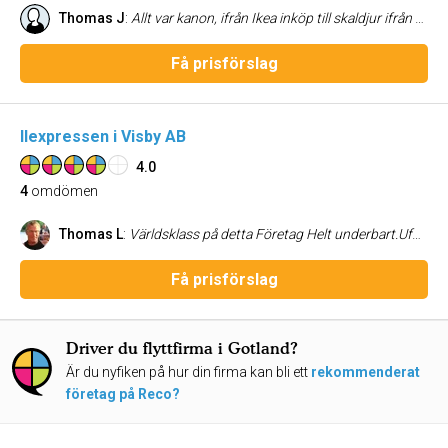
Thomas J
:
Allt var kanon, ifrån Ikea inköp till skaldjur ifrån bästkusten... Snabbt och enkelt var det. Mvh Thomas i dalbo
Få prisförslag
Ilexpressen i Visby AB
4.0
4
omdömen
Thomas L
:
Världsklass på detta Företag Helt underbart.Ufördes till 100% och lite till.Flytten ifrån Skåne till Gotland.Proffs Personal ifrån beställning till Slutmål.Varmt Rekommderas. Monica o Thomas
Få prisförslag
Driver du flyttfirma i Gotland?
Är du nyfiken på hur din firma kan bli ett
rekommenderat
företag på Reco?