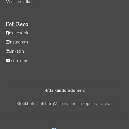
Medlemsvillkor
Följ Reco
Facebook
Instagram
LinkedIn
YouTube
Hitta kundomdömen:
Stockholm
Göteborg
Malmö
Uppsala
Populära företag