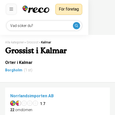
För företag
Vad söker du?
Alla kategorier
›
Grossist
›
Kalmar
Grossist i Kalmar
Orter i Kalmar
Borgholm
(1 st)
Norrlandsimporten AB
1.7
22
omdömen