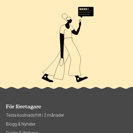
För företagare
Testa kostnadsfritt i 2 månader
Blogg & Nyheter