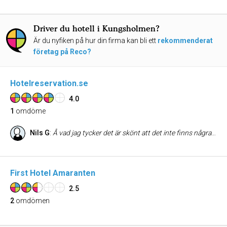
Driver du hotell i Kungsholmen?
Är du nyfiken på hur din firma kan bli ett
rekommenderat
företag på Reco?
Hotelreservation.se
4.0
1
omdöme
Nils G
:
Å vad jag tycker det är skönt att det inte finns några blinkande banners eller annat klotter på websidan. Det är enkelt att hittta den resa man söker, till och med min mamma som knappt vet vad google är lyckades.
First Hotel Amaranten
2.5
2
omdömen