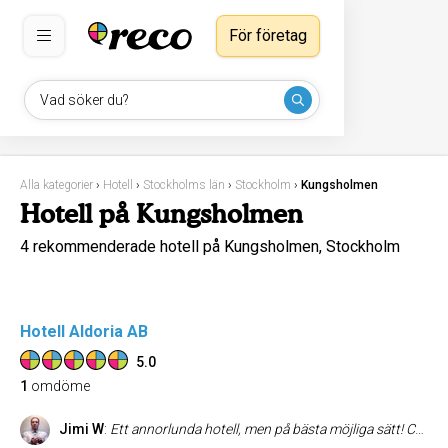
För företag
Vad söker du?
Alla kategorier
›
Hotell
›
Stockholms län
›
Stockholm
›
Kungsholmen
Hotell på Kungsholmen
4 rekommenderade hotell på Kungsholmen, Stockholm
Hotell Aldoria AB
5.0
1
omdöme
Jimi W
:
Ett annorlunda hotell, men på bästa möjliga sätt! Centralt beläget och nära till allt (bokstavligen) med fräscha hotellrum är bara grädden på moset. Det är den trevliga personalen som ger hela upplevelsen och där gör Hotell Aldoria väldigt bra ifrån sig. Trots att hotellet ligger mitt i stan så är rummen tysta och nyrenoverade så jag njöt av min hotellvistelse här. Rekommenderas varmt!