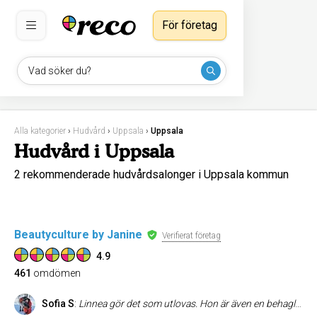
För företag
Vad söker du?
Alla kategorier
›
Hudvård
›
Uppsala
›
Uppsala
Hudvård i Uppsala
2 rekommenderade hudvårdsalonger i Uppsala kommun
Beautyculture by Janine
Verifierat företag
4.9
461
omdömen
Sofia S
:
Linnea gör det som utlovas. Hon är även en behaglig person.