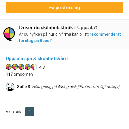
Få prisförslag
Driver du skönhetsklinik i Uppsala?
Är du nyfiken på hur din firma kan bli ett
rekommenderat
företag på Reco?
Uppsala spa & skönhetsvård
4.3
117
omdömen
Sofie S
:
Håltagning på 4åring gick jättebra, otroligt gullig tjej som gjorde det
Visa sida:
1