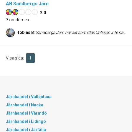
AB Sandbergs Järn
2.0
7
omdömen
Tobias B
:
Sandbergs Järn har allt som Clas Ohlsson inte har dvs kvalitativa verktyg som håller och ett riktigt proffsigt bemötande. Dessutom är deras specialite skruvar, de har alltid de där skruvarna som inte finns någon annanstans. Nördigt men sant.
Visa sida:
1
Järnhandel i Vallentuna
Järnhandel i Nacka
Järnhandel i Värmdö
Järnhandel i Lidingö
Järnhandel i Järfälla