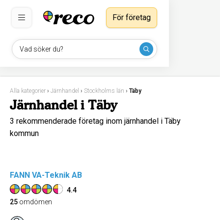
För företag
Vad söker du?
Alla kategorier
›
Järnhandel
›
Stockholms län
›
Täby
Järnhandel i Täby
3 rekommenderade företag inom järnhandel i Täby
kommun
FANN VA-Teknik AB
4.4
25
omdömen