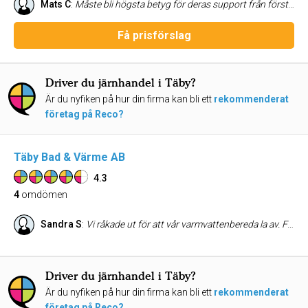
Mats C
:
Måste bli högsta betyg för deras support från första samtalet till komplett anläggning. Så enkla och supertrevliga att ha och göra med.
Få prisförslag
Driver du järnhandel i Täby?
Är du nyfiken på hur din firma kan bli ett
rekommenderat
företag på Reco?
Täby Bad & Värme AB
4.3
4
omdömen
Sandra S
:
Vi råkade ut för att vår varmvattenbereda la av. Från första stunden tills arbetet blev klart har det fungerar felfritt, nästan perfekt. Några dagar senare har vi nu en ny, fungerande varmvattenbredera, och gamla är bortforslad av Johan. Allt detta trots att semesterperiod i Sverige är inledd. Fantastiskt. Jag sa till min sambo igår kväll, att jag knappt trodde att det längre finns så pass professionella hantverkare som Johan var. Ingen tvekan om att vi kommer att anlita Johan framöver också och göra vårt bästa att rekommendera honom till våra nära och kära och arbetskollegor. Tack Johan!!!
Driver du järnhandel i Täby?
Är du nyfiken på hur din firma kan bli ett
rekommenderat
företag på Reco?