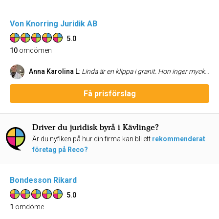
Von Knorring Juridik AB
5.0
10
omdömen
Anna Karolina L
:
Linda är en klippa i granit. Hon inger mycket trygghet i sitt arbete och har full koll på allt i processen. Jag har lång erfarenhet av henne till företagsjuridik, familjerelaterade ärenden. Tack!
Få prisförslag
Driver du juridisk byrå i Kävlinge?
Är du nyfiken på hur din firma kan bli ett
rekommenderat
företag på Reco?
Bondesson Rikard
5.0
1
omdöme