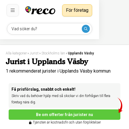
För företag
Vad söker du?
Alla kategorier
›
Jurist
›
Stockholms län
›
Upplands Väsby
Jurist i Upplands Väsby
1 rekommenderat jurister i Upplands Väsby kommun
Få prisförslag, snabbt och enkelt!
Skriv vad du behöver hjälp med så skickar vi din förfrågan till flera
företag nära dig.
Be om offerter från jurister nu
Tjänsten är kostnadsfri och utan förpliktelser