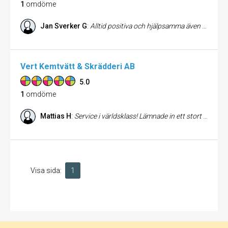
1
omdöme
Jan Sverker G
:
Alltid positiva och hjälpsamma även vid svårare tvättuppdrag.
Vert Kemtvätt & Skrädderi AB
5.0
1
omdöme
Mattias H
:
Service i världsklass! Lämnade in ett stort antal plagg för tvätt och lagning, däribland fyra par jeans som jag trodde var bortom räddning. Allt åtgärdat med högsta kvalitet. Och att sedan leverantören 10 min efter jag lämnat butiken kommer upp till mitt kontor för att lämna igen lite pengar då de av misstag råkat ta för mycket betalt, ja vad säger man? Rekommenderar varmt killarna på Vert.
Visa sida:
1