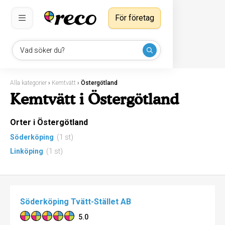
För företag
Vad söker du?
Alla kategorier
›
Kemtvätt
›
Östergötland
Kemtvätt i Östergötland
Orter i Östergötland
Söderköping
(1 st)
Linköping
(1 st)
Söderköping Tvätt-Stället AB
5.0