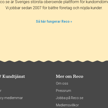
co.se är Sveriges största oberoende plattform för kundomdöm
Vi jobbar sedan 2007 för bättre företag och nöjda kunder.
Så här fungerar Reco »
& Kundtjänst
Mer om Reco
s
Om oss
r
Pressrum
olicy medlemmar
Jobba på Reco.se
Medlemsvillkor