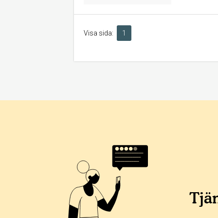
Visa sida:
1
Tjän