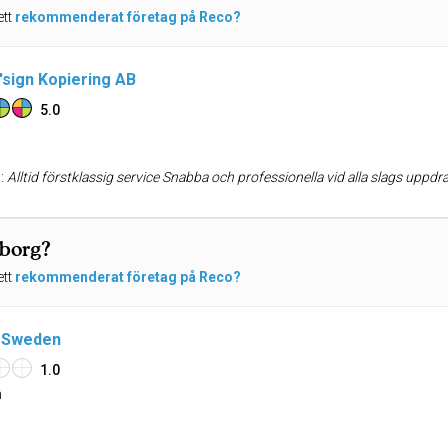
ett
rekommenderat företag på Reco?
'sign Kopiering AB
5.0
H
:
Alltid förstklassig service Snabba och professionella vid alla slags uppdrag vi givit dem. Dessutom till bra pri
eborg?
ett
rekommenderat företag på Reco?
t Sweden
1.0
n