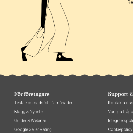
Re
För företagare
Support 
Testa kostnadsfritt i 2 månader
Kontakta os
Blogg & Nyheter
Vanliga frågo
Guider & Webinar
Integritetsp
Google Seller Rating
Cookiepolicy