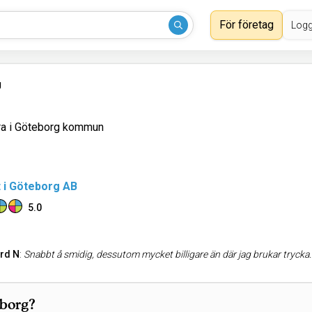
För företag
Logg
g
ra i Göteborg kommun
t i Göteborg AB
5.0
rd N
:
Snabbt å smidig, dessutom mycket billigare än där jag brukar trycka
eborg?