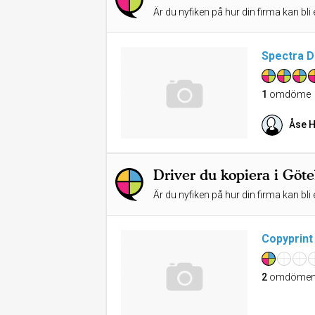
Är du nyfiken på hur din firma kan bli 
Spectra D
1
omdöme
Åse 
Driver du kopiera i Göt
Är du nyfiken på hur din firma kan bli 
Copyprin
2
omdöme