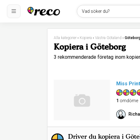
Vad söker du?
Alla kategorier
›
Kopiera
›
Västra Götaland
›
Götebor
Kopiera i Göteborg
3 rekommenderade företag inom kopie
Miss Prin
1
omdöme
Richa
Driver du kopiera i Göt