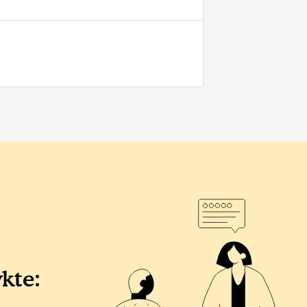
ykte: