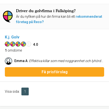
Driver du golvfirma i Falköping?
Är du nyfiken på hur din firma kan bli ett
rekommenderat
företag på Reco?
K.j. Golv
4.0
1
omdöme
Emma A
:
Effektiva killar som med noggrannhet och lyhördhet uppfyller kundens önskemål med ett leende!
Få prisförslag
Visa sida:
1