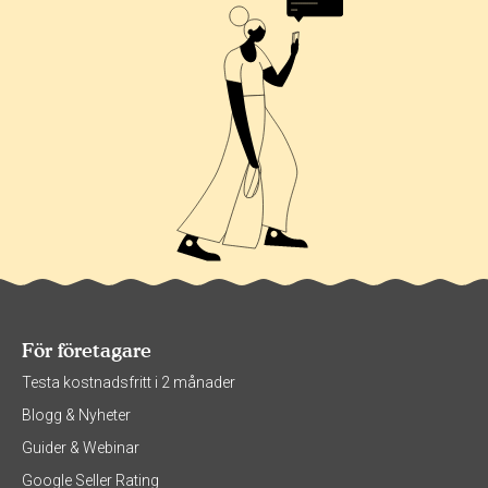
För företagare
Testa kostnadsfritt i 2 månader
Blogg & Nyheter
Guider & Webinar
Google Seller Rating