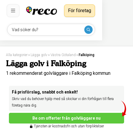
För företag
Vad söker du?
Alla kategorier
›
Lägga golv
›
Västra Götaland
›
Falköping
Lägga golv i Falköping
1 rekommenderat golvläggare i Falköping kommun
Få prisförslag, snabbt och enkelt!
Skriv vad du behöver hjälp med så skickar vi din förfrågan till flera
företag nära dig.
Be om offerter från golvläggare nu
Tjänsten är kostnadsfri och utan förpliktelser