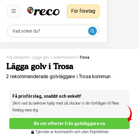
För företag
Vad söker du?
Alla kategorier
›
Lägga golv
›
Södermanland
›
Trosa
Lägga golv i Trosa
2 rekommenderade golvläggare i Trosa kommun
Få prisförslag, snabbt och enkelt!
Skriv vad du behöver hjälp med så skickar vi din förfrågan till flera
företag nära dig.
Be om offerter från golvläggare nu
Tjänsten är kostnadsfri och utan förpliktelser