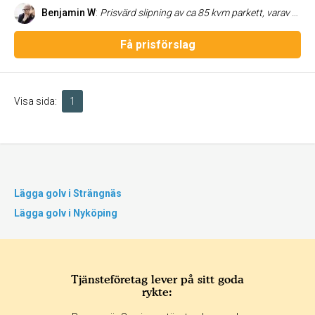
Benjamin W
:
Prisvärd slipning av ca 85 kvm parkett, varav hälften var riktigt dåligt lagt. Golvet hårdvaxoljades med matt finish och ser helt fantastiska ut. Byte av trösklar. Målning av sovrum samt innerdörrar. I det stora hela är vi väldigt nöjda, framförallt med golven. Målningsarbetet tog lite längre tid än beräknat då vi hade en del att anmärka på men det åtgärdades tills vi var nöjda och det var fast pris som gällde. Bra kommunikation via telefon/SMS. Rekommenderas!
Få prisförslag
Visa sida:
1
Lägga golv i Strängnäs
Lägga golv i Nyköping
Tjänsteföretag lever på sitt goda
rykte: