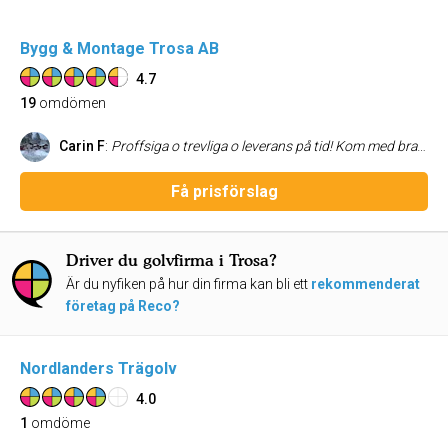
Bygg & Montage Trosa AB
4.7
19
omdömen
Carin F
:
Proffsiga o trevliga o leverans på tid! Kom med bra förslag som också gav en prisvärd reparation och uppfräschning.
Få prisförslag
Driver du golvfirma i Trosa?
Är du nyfiken på hur din firma kan bli ett
rekommenderat
företag på Reco?
Nordlanders Trägolv
4.0
1
omdöme