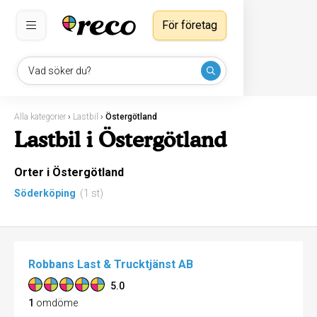
För företag
Vad söker du?
Alla kategorier
›
Lastbil
›
Östergötland
Lastbil i Östergötland
Orter i Östergötland
Söderköping
(1 st)
Robbans Last & Trucktjänst AB
5.0
1
omdöme