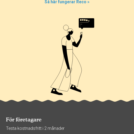
Så här fungerar Reco »
För företagare
Testa kostnadsfritt i 2 månader