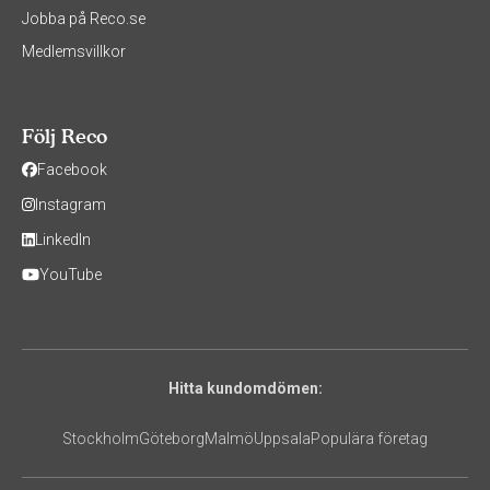
Jobba på Reco.se
Medlemsvillkor
Följ Reco
Facebook
Instagram
LinkedIn
YouTube
Hitta kundomdömen:
Stockholm
Göteborg
Malmö
Uppsala
Populära företag