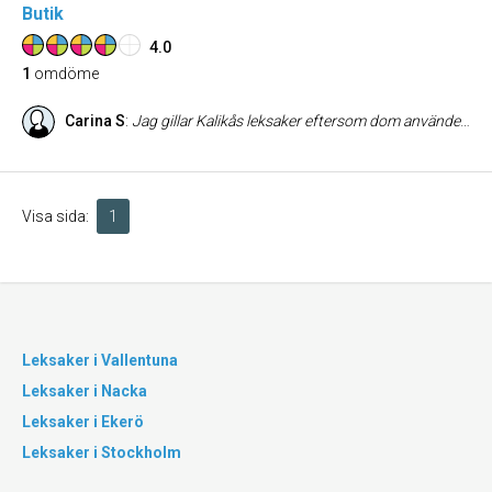
Butik
4.0
1
omdöme
Carina S
:
Jag gillar Kalikås leksaker eftersom dom använder sig av bra material och har skön design. Tilltalar både barn och vuxna och känns inte lika slit och släng som plastleksaker. Kanske lite dyrare, men jag tycker det är värt dom kronorna. Man kan via deras fair play project stödja handikappade barn i ryssland. Det gör man genom att köpa den Kalikå typiska lilla maskskallran.
Visa sida:
1
Leksaker i Vallentuna
Leksaker i Nacka
Leksaker i Ekerö
Leksaker i Stockholm