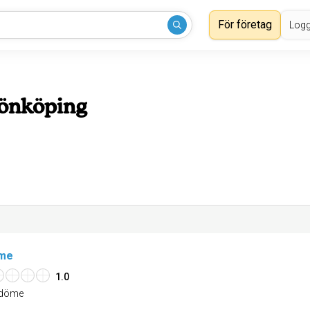
För företag
Logg
Jönköping
ime
1.0
döme