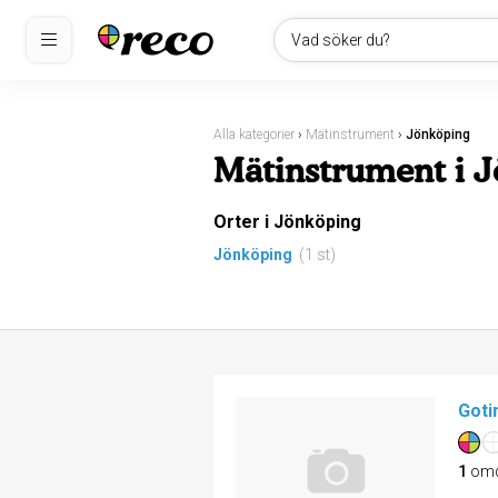
Vad söker du?
Alla kategorier
›
Mätinstrument
›
Jönköping
Mätinstrument i 
Orter i Jönköping
Jönköping
(1 st)
Got
1
om