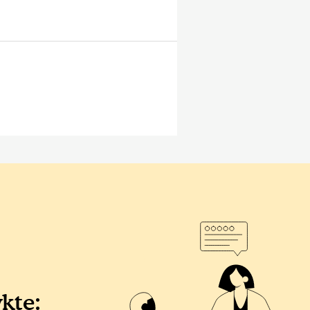
ykte: