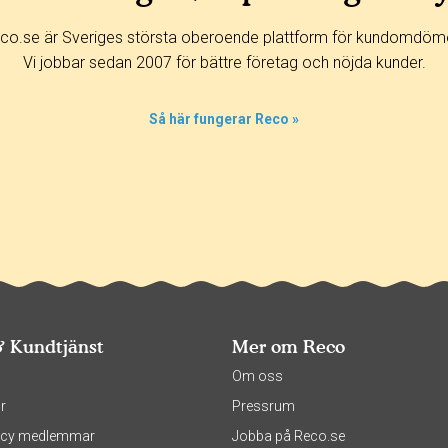
co.se är Sveriges största oberoende plattform för kundomdöm
Vi jobbar sedan 2007 för bättre företag och nöjda kunder.
Så här fungerar Reco »
& Kundtjänst
Mer om Reco
s
Om oss
r
Pressrum
olicy medlemmar
Jobba på Reco.se