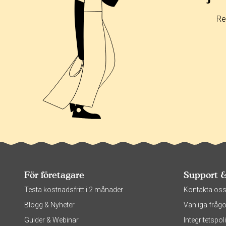
Re
För företagare
Support 
Testa kostnadsfritt i 2 månader
Kontakta os
Blogg & Nyheter
Vanliga frågo
Guider & Webinar
Integritetsp