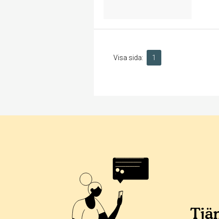
Visa sida:
1
Tjän