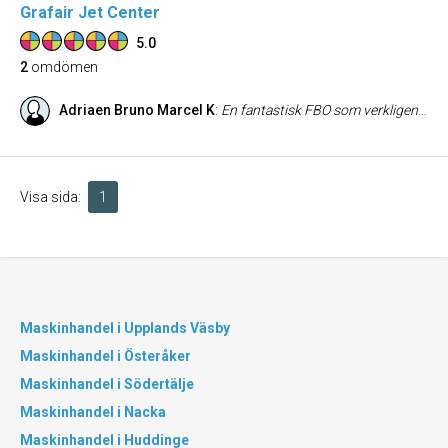
Grafair Jet Center
5.0
2
omdömen
Adriaen Bruno Marcel K
:
En fantastisk FBO som verkligen tar hand om allt kring flygplanet på ett professionellt och smidigt sätt. Passagerarna kan koppla av i den trevliga loungen där papegojan Pappe bjuder på underhållning, och personalen är alltid vänlig, serviceinriktad och effektiv. Allt flyter på snabbt och enkelt – precis som man vill ha det.
Visa sida:
1
Maskinhandel i Upplands Väsby
Maskinhandel i Österåker
Maskinhandel i Södertälje
Maskinhandel i Nacka
Maskinhandel i Huddinge