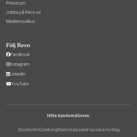
Pressrum
Jobba på Reco.se
Medlemsvillkor
Följ Reco
Facebook
Instagram
LinkedIn
YouTube
Hitta kundomdömen:
Stockholm
Göteborg
Malmö
Uppsala
Populära företag