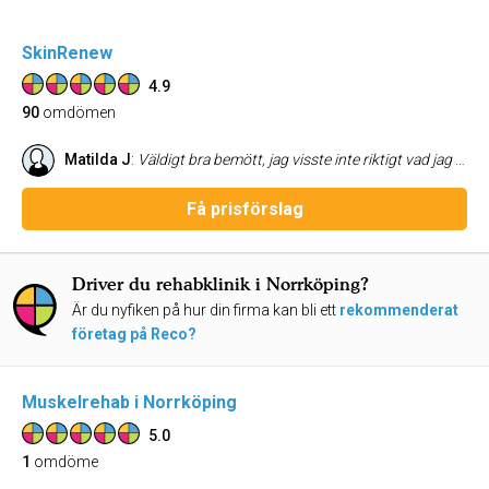
SkinRenew
4.9
90
omdömen
Matilda J
:
Väldigt bra bemött, jag visste inte riktigt vad jag skulle förvänta mig men allt gick väldigt smidigt. Jag skulle boka tid för att ta bort ett blodkärl och jag fick en tid dagen efter jag hade varit på konsultation, vilket var väldigt bra tyckte jag.
Få prisförslag
Driver du rehabklinik i Norrköping?
Är du nyfiken på hur din firma kan bli ett
rekommenderat
företag på Reco?
Muskelrehab i Norrköping
5.0
1
omdöme