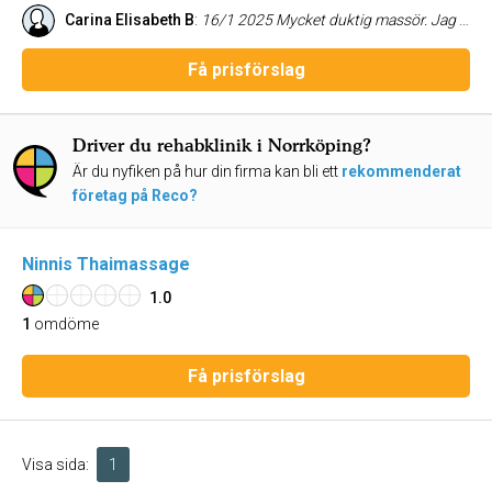
Carina Elisabeth B
:
16/1 2025 Mycket duktig massör. Jag har bokat fasciamassage och det innebär massage med djupvågsmaskin och vanlig massage. Catrin kommer även med tips och goda råd. Hon är erfaren och mycket kunnig. Man får verkligen valuta för pengarna. Tusen tack!
Få prisförslag
Driver du rehabklinik i Norrköping?
Är du nyfiken på hur din firma kan bli ett
rekommenderat
företag på Reco?
Ninnis Thaimassage
1.0
1
omdöme
Få prisförslag
Visa sida:
1