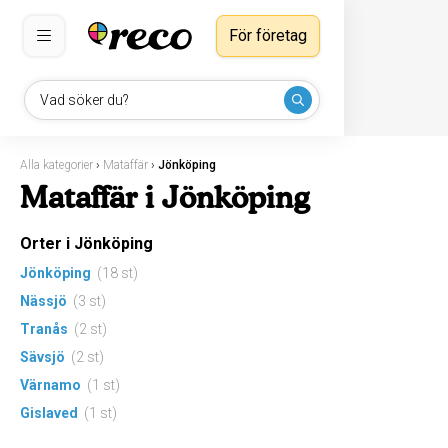
För företag
Vad söker du?
Alla kategorier
›
Mataffär
›
Jönköping
Mataffär i Jönköping
Orter i Jönköping
Jönköping
(18 st)
Nässjö
(3 st)
Tranås
(2 st)
Sävsjö
(2 st)
Värnamo
(1 st)
Gislaved
(1 st)