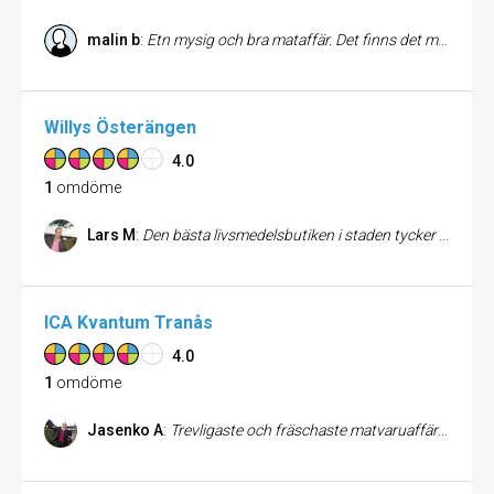
malin b
:
Etn mysig och bra mataffär. Det finns det mesta och jag gillar de som jobbar där.
Willys Österängen
4.0
1
omdöme
Lars M
:
Den bästa livsmedelsbutiken i staden tycker jag om man både tar in sortimentet och priserna i själva bedömningskriteriet. De har många spännande produkter från andra länder och de har ett brett sortiment på de flesta produkter och de håller ett lågt pris som sammantaget gör att jag åker över hela staden för att handla här. När de höjer frukt och grönsaksavdelningen ett snäpp till så får de min femte reco också!
ICA Kvantum Tranås
4.0
1
omdöme
Jasenko A
:
Trevligaste och fräschaste matvaruaffären i stan! stort utbud av grönt och säljer även filmer och spel! alltid stort utbud av godis, mycket snyggt inne i affären och alltid fräscht!