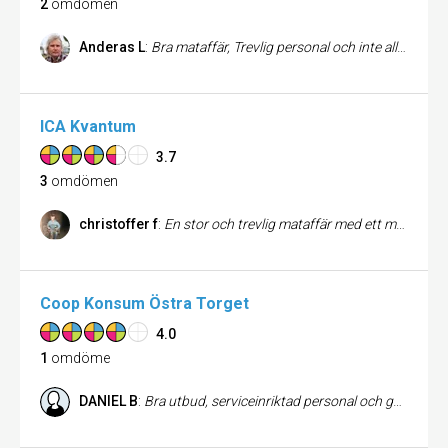
2
omdömen
Anderas L
:
Bra mataffär, Trevlig personal och inte allt för överdriva priser.
ICA Kvantum
3.7
3
omdömen
christoffer f
:
En stor och trevlig mataffär med ett mycket brett sortiment där man kan flanera och titta på alla exotiska produkter. personalen är mycket trevlig och hjälpsam.
Coop Konsum Östra Torget
4.0
1
omdöme
DANIEL B
:
Bra utbud, serviceinriktad personal och generösa öppettider.