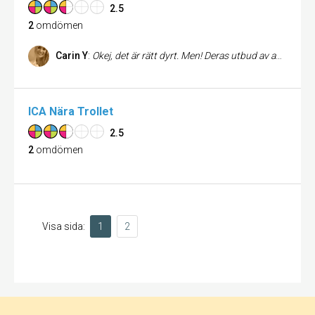
2.5
2
omdömen
Carin Y
:
Okej, det är rätt dyrt. Men! Deras utbud av annorlunda (roligare) märken och ekologiska produkter vinner över de flesta mindre matbutiker här i stada.
ICA Nära Trollet
2.5
2
omdömen
Visa sida:
1
2