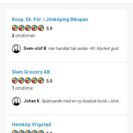
Koop. Ek. För. i Jönköping Bikupan
5.0
2
omdömen
Sven-olof B
:
Har handlat här sedan -90. Mycket god kvalitet på varor. Hjälsam och trevlig personal. / Svenne
Siam Grocery AB
5.0
1
omdöme
Johan K
:
Spännande med en ny Asiatisk butik i Jönköping 👍
Hemköp Vrigstad