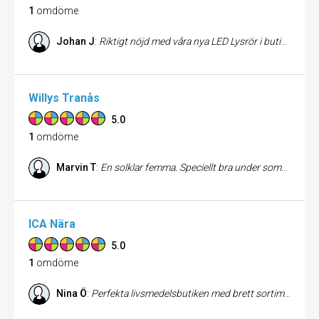
1
omdöme
Johan J
:
Riktigt nöjd med våra nya LED Lysrör i butiken. Tack Dag!
Willys Tranås
5.0
1
omdöme
Marvin T
:
En solklar femma. Speciellt bra under sommaren.
ICA Nära
5.0
1
omdöme
Nina Ö
:
Perfekta livsmedelsbutiken med brett sortiment nära dig. Har finner du allt som saknas hemma när du ska laga mat eller andra livsnödvändiga saker. Så som ägg, balsam, leksaker ja du förstår. Jag rekommenderar varmt ICA nära som din extra livsmedelsbutik. :)