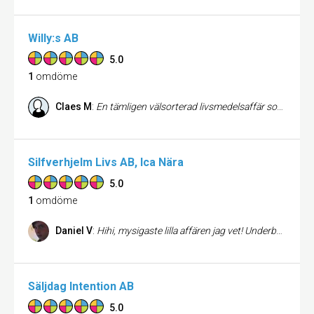
Willy:s AB
5.0
1
omdöme
Claes M
:
En tämligen välsorterad livsmedelsaffär som nästan aldrig är urplockad. Spännande utbud av europeiska livsmedelsmärken. Lågpris-DVD, enstaka kläder och annat för husbehov finns också, t ex säkringar, lampor, pennor osv. Alltid bra varor i charken och på frukt&grönt. Mycket kompetent och trevlig personal
Silfverhjelm Livs AB, Ica Nära
5.0
1
omdöme
Daniel V
:
Hihi, mysigaste lilla affären jag vet! Underbar personal och bra priser. :)
Säljdag Intention AB
5.0