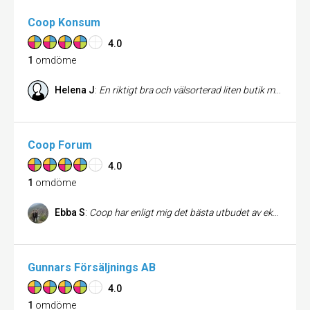
Coop Konsum
4.0
1
omdöme
Helena J
:
En riktigt bra och välsorterad liten butik med trevlig personal.De är alltid serviceminded och fixar hem varor som vi kunder önskar.
Coop Forum
4.0
1
omdöme
Ebba S
:
Coop har enligt mig det bästa utbudet av ekologiska varor. Det är fräscht och Forum-butikern har allt. Fler folk borde handla ekologiskt och jag hoppas fler butiker följer Coop.
Gunnars Försäljnings AB
4.0
1
omdöme