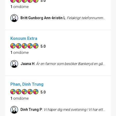
5.0
1
omdöme
Britt Gunborg Ann-kristin L
:
Felaktigt telefonnummer. Kan inte ringa butiken.
Konsum Extra
5.0
1
omdöme
Jaana H
:
Är en farmor som besöker Bankeryd en gång i veckan för att träffa mitt barnbarn och försöka avlasta familjens ”livspussel” med hämtning på fritids och middag klar när föräldrarna kommer hem . Har handlat både på Coop och på Ica. Personalen på Coop är outstanding! De hälsar, frågar om de kan hjälpa till och önskar ofta ”trevlig dag” när man går. Det ger mig en känsla av att vara en uppskattad och trogen kund, trots att jag bara handlar lite en gång i veckan. Sådant betyder mycket och om jag någon gång flyttar till Bankeryd så får ni definitivt en trogen kund som handlar mer. Fortsätt så!!!
Phan, Dinh Trung
5.0
1
omdöme
Dinh Trung P
:
Vi häper dig med svetsning ! Vi har ett team av erfarna svetsare inklusive rörsvetsning och alla typer av stål och rostfritt stål . Hur bra resultatet av svetsning lir beror på vem du anlitar och deras skicklighet när det gäller svetsning . Väljer du oss på TL- pipe welding construction får du hjälp av firma anställda har mångarig expertis av svetsning. Vår policy är enkel : Svetsning och installera rörsystemet enligt ritningarna med kvalitet framför kvantitet. Kontakta oss för en offert