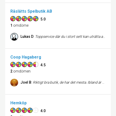
Råslätts Spelbutik AB
5.0
1
omdöme
Lukas D
:
Toppservice där du i stort sett kan uträtta alla dina ärenden. Fräsh butik med SuperPersonal
Coop Hagaberg
4.5
2
omdömen
Joel B
:
Riktigt bra butik, de har det mesta. Ibland är dock kebabköttet slut och det gillas ej.
Hemköp
4.0