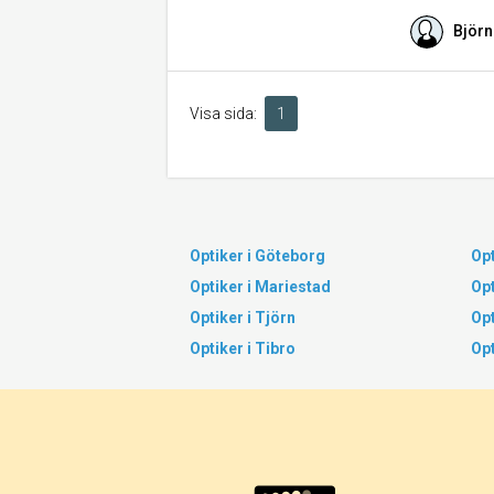
Björn
Visa sida:
1
Optiker i Göteborg
Opt
Optiker i Mariestad
Opt
Optiker i Tjörn
Opt
Optiker i Tibro
Opt