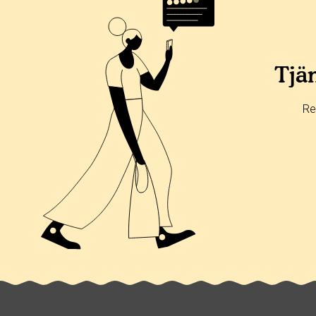
Tjän
Re