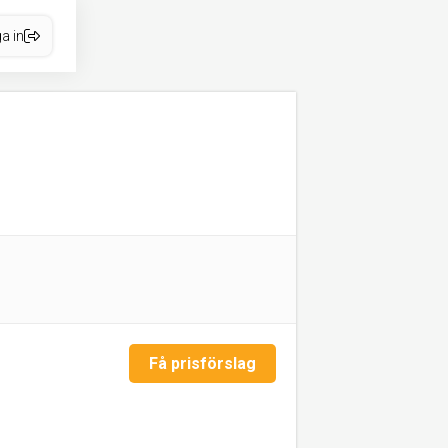
a in
Få prisförslag