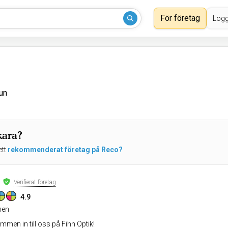
För företag
Logg
un
kara?
ett
rekommenderat företag på Reco?
Verifierat företag
4.9
en
men in till oss på Fihn Optik!