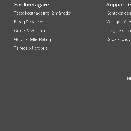
För företagare
Support 
Testa kostnadsfritt i 2 månader
Kontakta os
Blogg & Nyheter
Vanliga frågo
Guider & Webinar
Integritetsp
Google Seller Rating
Cookiepolicy
Ta reda på ditt pris
H