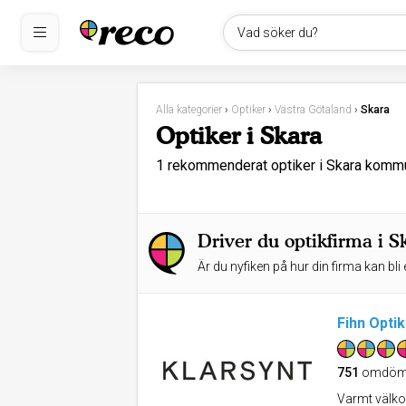
Vad söker du?
Alla kategorier
›
Optiker
›
Västra Götaland
›
Skara
Optiker i Skara
1 rekommenderat optiker i Skara komm
Driver du optikfirma i S
Är du nyfiken på hur din firma kan bli 
Fihn Optik
751
omdöm
Varmt välkom