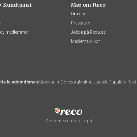
& Kundtjänst
Mer om Reco
s
Om oss
r
Pressrum
olicy medlemmar
Jobba på Reco.se
Medlemsvillkor
itta kundomdömen:
Stockholm
Göteborg
Malmö
Uppsala
Populära före
Omdömen du kan lita på