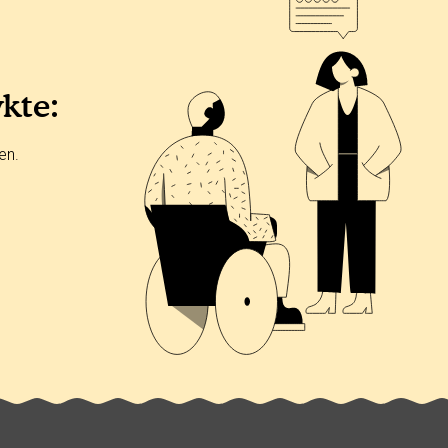
ykte:
en.