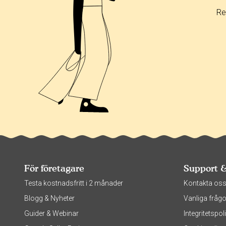
Re
För företagare
Support 
Testa kostnadsfritt i 2 månader
Kontakta os
Blogg & Nyheter
Vanliga frågo
Guider & Webinar
Integritetsp