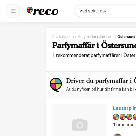
Vad söker du?
Alla kategorier
›
Parfymaffär
›
Jämtland
›
Östersund
Parfymaffär i Östersun
1 rekommenderat parfymaffärer i Öst
Driver du parfymaffär i
Är du nyfiken på hur din firma kan bli 
Lassarp In
1
omdöme