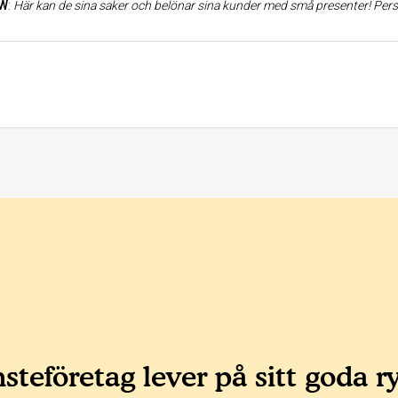
 W
:
Här kan de sina saker och belönar sina kunder med små presenter! Personalen får en verkligen att känna sig speciell som kund. De är jätteduktiga på ansiktsbehandlingar (jag har gått till dem i flera års tid nu) och man kan få tips och råd till hur man ska sköta sin hy. De har sten
steföretag lever på sitt goda r