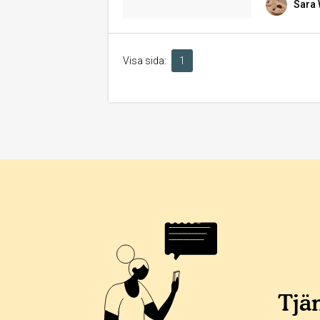
Sara
Visa sida:
1
Tjän