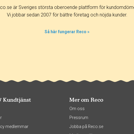
co.se är Sveriges största oberoende plattform för kundomdöm
Vi jobbar sedan 2007 för bättre företag och nöjda kunder.
Så här fungerar Reco »
& Kundtjänst
Mer om Reco
s
Om oss
r
Pressrum
olicy medlemmar
Jobba på Reco.se