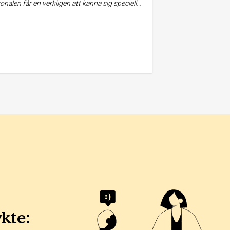
koll på allt de säljer i sortimentet, så om man kommer och frågar nåt så behöver de aldrig läsa på baksidan av förpackningen (som jag varit med om att så många andra gör...)
ykte: