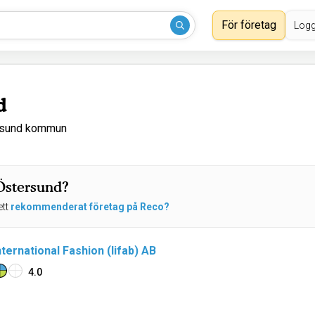
För företag
Logg
d
ersund kommun
 Östersund?
ett
rekommenderat företag på Reco?
ternational Fashion (lifab) AB
4.0