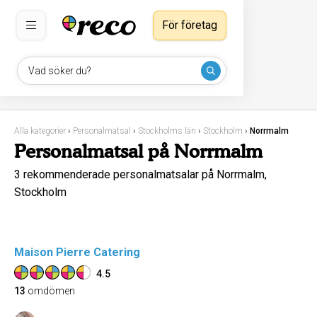
För företag
Vad söker du?
Alla kategorier
›
Personalmatsal
›
Stockholms län
›
Stockholm
›
Norrmalm
Personalmatsal på Norrmalm
3 rekommenderade personalmatsalar på Norrmalm,
Stockholm
Maison Pierre Catering
4.5
13
omdömen