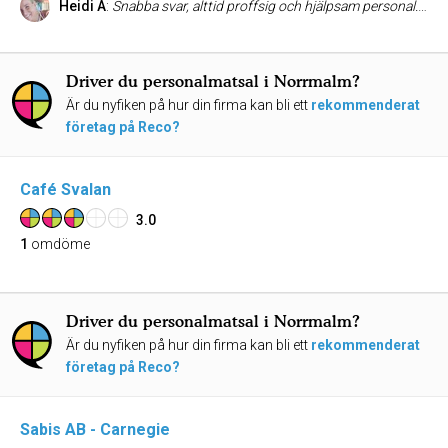
Heidi A
:
Snabba svar, alttid proffsig och hjälpsam personal. Och det viktigaste att maten ger fantastiska smakupplevelser som höjer stämningen och mättar alla gäster/kunder.
Driver du personalmatsal i Norrmalm?
Är du nyfiken på hur din firma kan bli ett
rekommenderat
företag på Reco?
Café Svalan
3.0
1
omdöme
Driver du personalmatsal i Norrmalm?
Är du nyfiken på hur din firma kan bli ett
rekommenderat
företag på Reco?
Sabis AB - Carnegie