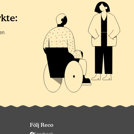
ykte:
en.
Följ Reco