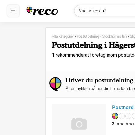
Vad söker du?
Alla kategorier
›
Postutdelning
›
Stockholms län
›
St
Postutdelning i Häger
1 rekommenderat företag inom postutd
Driver du postutdelning
Är du nyfiken på hur din firma kan bli 
Postnord 
3
omdöme