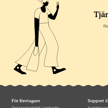
Tjän
Re
För företagare
Support 
Testa kostnadsfritt i 2 månader
Kontakta os