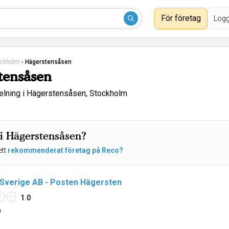
För företag
Logg
ockholm
›
Hägerstensåsen
stensåsen
elning i Hägerstensåsen, Stockholm
 i Hägerstensåsen?
ett
rekommenderat företag på Reco?
Sverige AB - Posten Hägersten
1.0
n