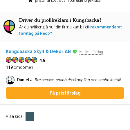
Tjänsten är kostnadsfri och utan förpliktelser
Driver du profilreklam i Kungsbacka?
Är du nyfiken på hur din firma kan bli ett
rekommenderat
företag på Reco?
Kungsbacka Skylt & Dekor AB
Verifierat företag
4.8
119
omdömen
Daniel J
:
Bra service, snabb återkoppling och snabb installation
Få prisförslag
Visa sida:
1