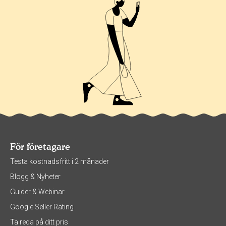
För företagare
Testa kostnadsfritt i 2 månader
Blogg & Nyheter
Guider & Webinar
Google Seller Rating
Ta reda på ditt pris