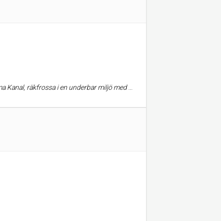
t service det är Stockholm från dess bästa sida, boka plats mycket folk.