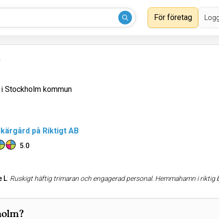
För företag
Logg
m
i i Stockholm kommun
Skärgård på Riktigt AB
5.0
 L
:
Ruskigt häftig trimaran och engagerad personal. Hemmahamn i riktig bra
kholm?