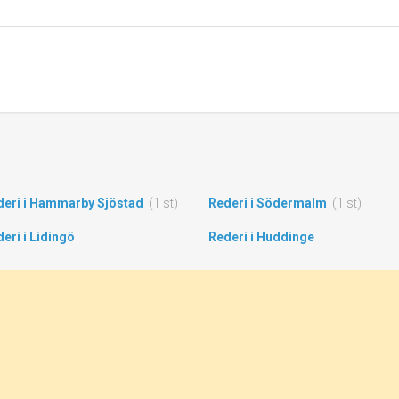
deri i Hammarby Sjöstad
(1 st)
Rederi i Södermalm
(1 st)
eri i Lidingö
Rederi i Huddinge