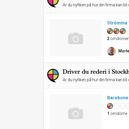
Är du nyfiken på hur din firma kan bli 
Strömma T
2
omdöme
Morte
Driver du rederi i Stoc
Är du nyfiken på hur din firma kan bli 
Barebone
1
omdöme