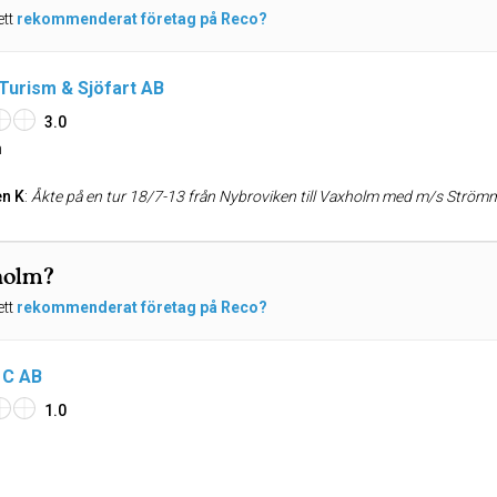
ett
rekommenderat företag på Reco?
urism & Sjöfart AB
3.0
n
n K
:
Åkte på en tur 18/7-13 från Nybroviken till Vaxholm med m/s Strömma Kanal, räkfrossa i en underbar miljö med utmärk
kholm?
ett
rekommenderat företag på Reco?
 C AB
1.0