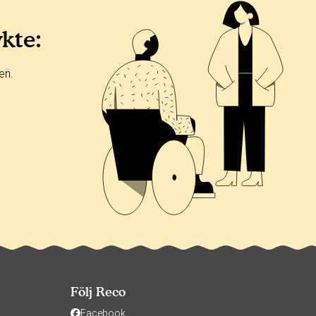
ykte:
en.
Följ Reco
Facebook