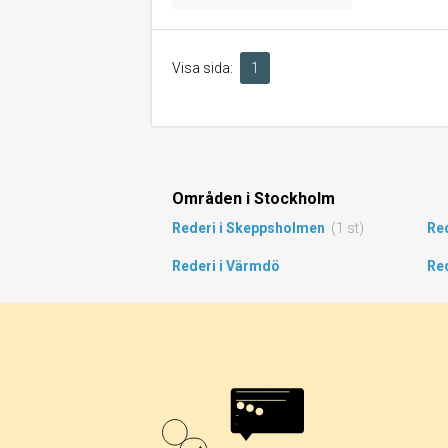
Visa sida:
1
Områden i Stockholm
Rederi i Skeppsholmen
(1 st)
Re
Rederi i Värmdö
Red