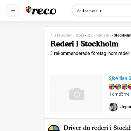
Vad söker du?
Alla kategorier
›
Rederi
›
Stockholms län
›
Stockhol
Rederi i Stockholm
3 rekommenderade företag inom reder
Sjövillan 
1
omdöme
Jeppe
Driver du rederi i Stoc