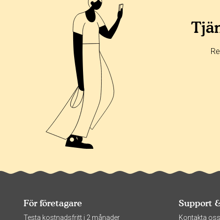
Tjän
Re
För företagare
Support 
Testa kostnadsfritt i 2 månader
Kontakta os