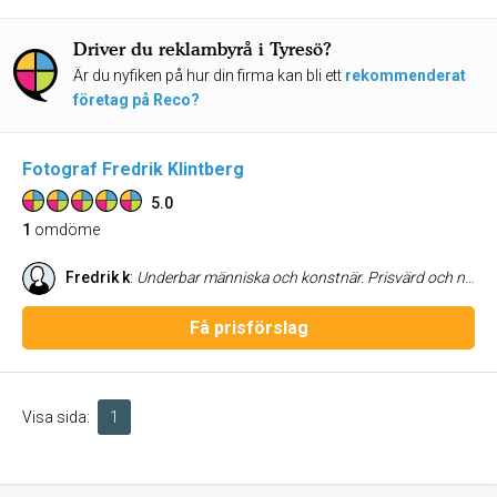
Driver du reklambyrå i Tyresö?
Är du nyfiken på hur din firma kan bli ett
rekommenderat
företag på Reco?
Fotograf Fredrik Klintberg
5.0
1
omdöme
Fredrik k
:
Underbar människa och konstnär. Prisvärd och noggrann.
Få prisförslag
Visa sida:
1