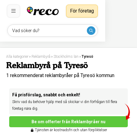
För företag
Vad söker du?
Alla kategorier
›
Reklambyrå
›
Stockholms län
›
Tyresö
Reklambyrå på Tyresö
1 rekommenderat reklambyråer på Tyresö kommun
Få prisförslag, snabbt och enkelt!
Skriv vad du behöver hjälp med så skickar vi din förfrågan till flera
företag nära dig.
Be om offerter från Reklambyråer nu
Tjänsten är kostnadsfri och utan förpliktelser