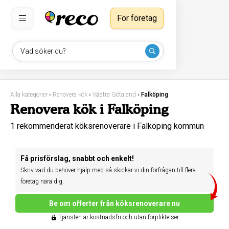
För företag
Vad söker du?
Alla kategorier
›
Renovera kök
›
Västra Götaland
›
Falköping
Renovera kök i Falköping
1 rekommenderat köksrenoverare i Falköping kommun
Få prisförslag, snabbt och enkelt!
Skriv vad du behöver hjälp med så skickar vi din förfrågan till flera
företag nära dig.
Be om offerter från köksrenoverare nu
Tjänsten är kostnadsfri och utan förpliktelser