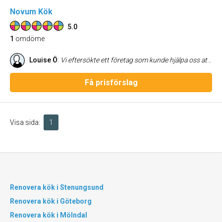
Novum Kök
5.0
1
omdöme
Louise Ö
:
Vi eftersökte ett företag som kunde hjälpa oss att renovera vårt kök på ett snabbt och smidigt sätt, men vi ville samtidigt ha hög kvalitet. Detta levde Novum Kök verkligen upp till och vi är så nöjda med hela processen! Fint bemötande är ett stort plus och det känns bra att gynna ett för oss lokalt företag. Vi bytte luckor på de stommar vi redan har samt bytte från skåp till lådor. Köket känns som helt nytt, men det är ändå ett mer hållbart alternativ då vi egentligen inte bytte ut hela köket. Kan varmt rekommendera detta företag!
Få prisförslag
Visa sida:
1
Renovera kök i Stenungsund
Renovera kök i Göteborg
Renovera kök i Mölndal