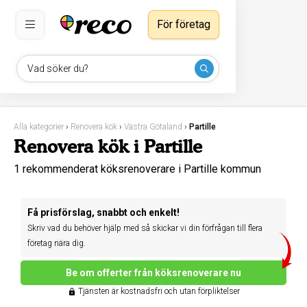
För företag
Vad söker du?
Alla kategorier
›
Renovera kök
›
Västra Götaland
›
Partille
Renovera kök i Partille
1 rekommenderat köksrenoverare i Partille kommun
Få prisförslag, snabbt och enkelt!
Skriv vad du behöver hjälp med så skickar vi din förfrågan till flera
företag nära dig.
Be om offerter från köksrenoverare nu
Tjänsten är kostnadsfri och utan förpliktelser