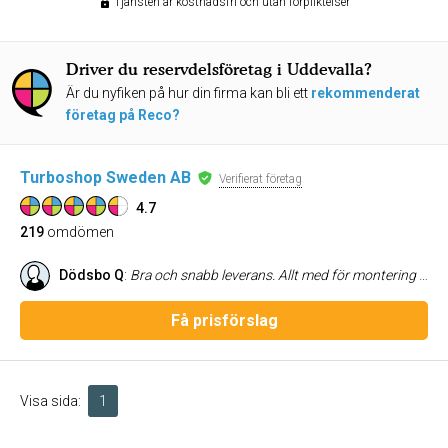
Tjänsten är kostnadsfri och utan förpliktelser
Driver du reservdelsföretag i Uddevalla?
Är du nyfiken på hur din firma kan bli ett
rekommenderat
företag på Reco?
Turboshop Sweden AB
Verifierat företag
4.7
219
omdömen
Dödsbo Q
:
Bra och snabb leverans. Allt med för montering vilket var extra bra
Få prisförslag
Visa sida:
1