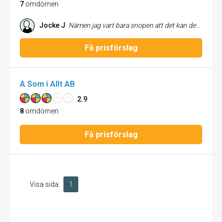
7
omdömen
Jocke J
:
Nämen jag vart bara snopen att det kan det bli så bra! Så jätte nöjd!
Få prisförslag
A Som i Allt AB
2.9
8
omdömen
Få prisförslag
Visa sida:
1