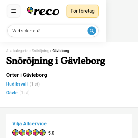
För företag
Vad söker du?
Alla kategorier
›
Snöröjning
›
Gävleborg
Snöröjning i Gävleborg
Orter i Gävleborg
Hudiksvall
(1 st)
Gävle
(1 st)
Vilja Allservice
5.0