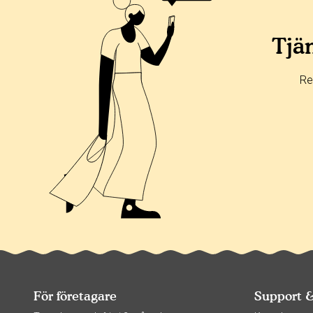
Tjän
Re
För företagare
Support 