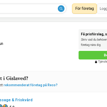
För företag
Logg
Få prisförslag, 
Skriv vad du behöver 
un
företag nära dig.
B
Tjänste
 i Gislaved?
ett
rekommenderat företag på Reco?
ssage & Friskvård