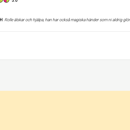
5.0
 H
:
Rolle älskar och hjälpa, han har också magiska händer som ni aldrig glö