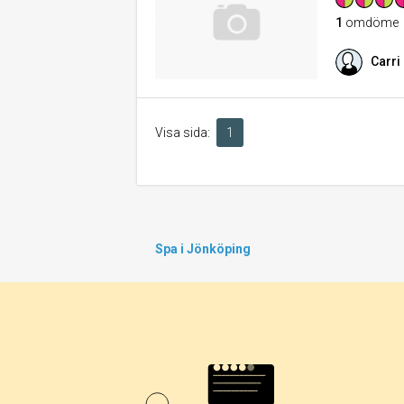
1
omdöme
Carri
Visa sida:
1
Spa i Jönköping