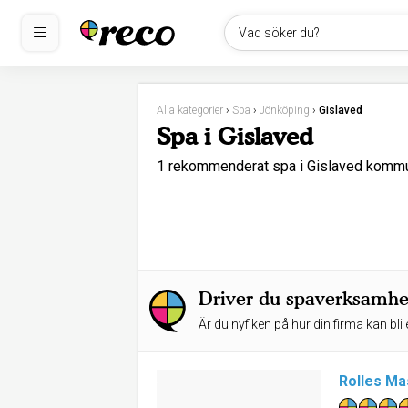
Vad söker du?
Alla kategorier
›
Spa
›
Jönköping
›
Gislaved
Spa i Gislaved
1 rekommenderat spa i Gislaved komm
Driver du spaverksamhet
Är du nyfiken på hur din firma kan bli 
Rolles Ma