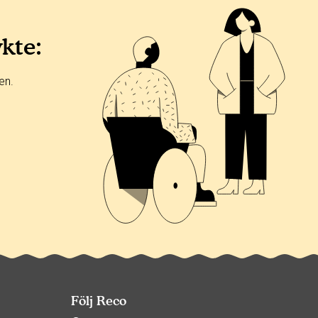
ykte:
en.
Följ Reco