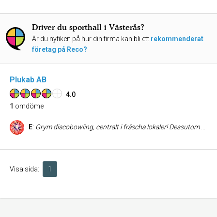
Driver du sporthall i Västerås?
Är du nyfiken på hur din firma kan bli ett
rekommenderat
företag på Reco?
Plukab AB
4.0
1
omdöme
E
:
Grym discobowling, centralt i fräscha lokaler! Dessutom har de mat och sportbar och nattklubb på helgerna. Passar perfekt för personalfest eller liknande.
Visa sida:
1