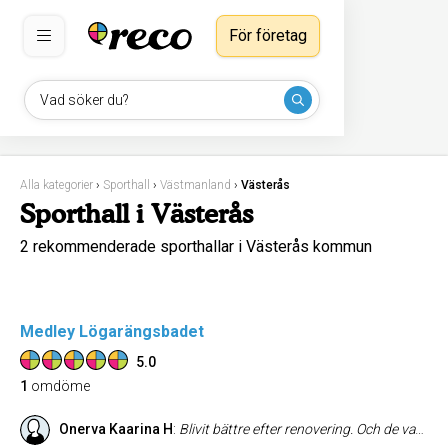
För företag
Vad söker du?
Alla kategorier
›
Sporthall
›
Västmanland
›
Västerås
Sporthall i Västerås
2 rekommenderade sporthallar i Västerås kommun
Medley Lögarängsbadet
5.0
1
omdöme
Onerva Kaarina H
:
Blivit bättre efter renovering. Och de var bra redan då.