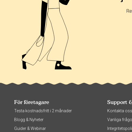
Re
För företagare
Support 
Testa kostnadsfritt i 2 månader
Kontakta os
Blogg & Nyheter
Vanliga frågo
Guider & Webinar
Integritetsp