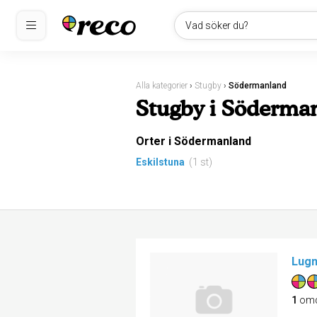
Vad söker du?
Alla kategorier
›
Stugby
›
Södermanland
Stugby i Söderma
Orter i Södermanland
Eskilstuna
(1 st)
Lugn
1
om