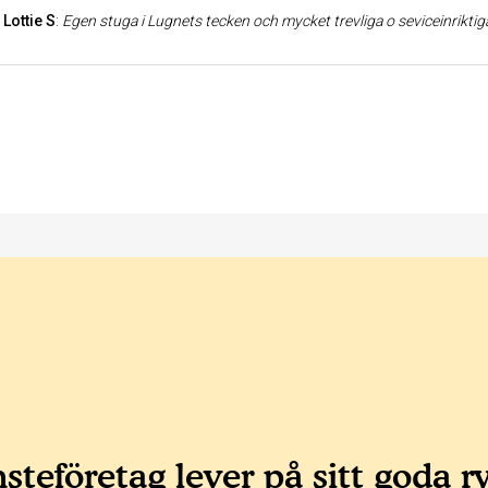
Lottie S
:
Egen stuga i Lugnets tecken och mycket trevliga o seviceinriktiga
steföretag lever på sitt goda r