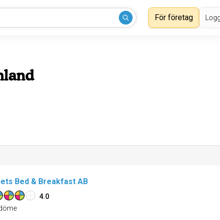
För företag
Logg
nland
ets Bed & Breakfast AB
4.0
döme