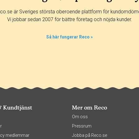
co.se är Sveriges största oberoende plattform för kundomdöm
Vi jobbar sedan 2007 för bättre företag och nöjda kunder.
Så här fungerar Reco »
& Kundtjänst
Mer om Reco
s
Om oss
r
Pressrum
olicy medlemmar
Jobba på Reco.se