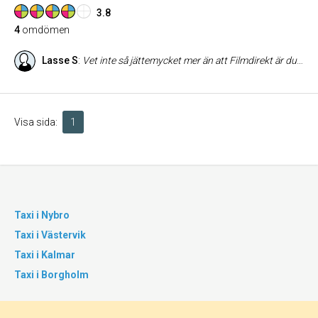
3.8
4
omdömen
Lasse S
:
Vet inte så jättemycket mer än att Filmdirekt är duktiga på reklamfilmer till TV4, men såg även en grym dokumentärfilm om dansband ocg Clabbe Geigerstam och en massa andra kändisar, Kul film. Rekommenderar Filmdirekt varmt!
Visa sida:
1
Taxi i Nybro
Taxi i Västervik
Taxi i Kalmar
Taxi i Borgholm