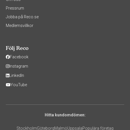
Pressrum
Jobba på Reco.se
Medlemsvillkor
Följ Reco
Facebook
Instagram
LinkedIn
YouTube
Hitta kundomdömen:
Stockholm
Göteborg
Malmö
Uppsala
Populära företag