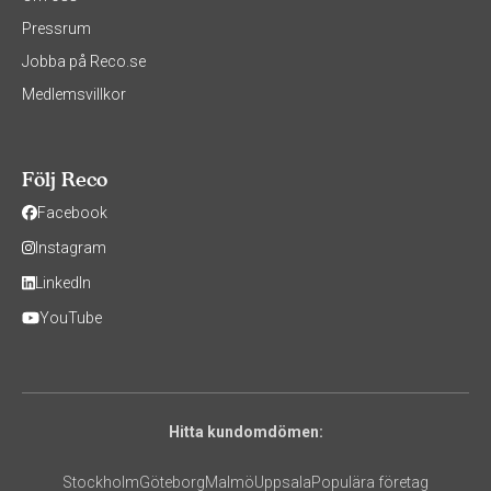
Pressrum
Jobba på Reco.se
Medlemsvillkor
Följ Reco
Facebook
Instagram
LinkedIn
YouTube
Hitta kundomdömen:
Stockholm
Göteborg
Malmö
Uppsala
Populära företag