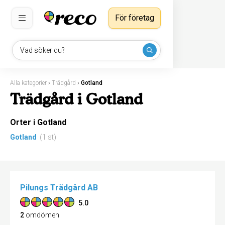
För företag
Vad söker du?
Alla kategorier
›
Trädgård
›
Gotland
Trädgård i Gotland
Orter i Gotland
Gotland
(1 st)
Pilungs Trädgård AB
5.0
2
omdömen