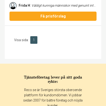
Frida H
:
Väldigt kunniga människor med genuint intresse för växtlighet och att resultatet ska bli bra! Kreativa, tillmötesgående och proffsiga. Kommer anlita igen!
Få prisförslag
Visa sida:
1
Tjänsteföretag lever på sitt goda
rykte:
Reco.se är Sveriges största oberoende
plattform för kundomdömen. Vi jobbar
sedan 2007 för bättre företag och nöjda
kunder.