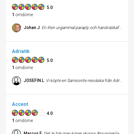
5.0
1
omdöme
Johan J
:
En liten urgammal paraply och handväskaffär i centrum. Jag går hit för deras urval av långa paraply, de har flera tillverkare och sorter och kan berätta om skillnaderna och ge råd om vad som kan behövas. Kunnig och erfaren personal, om än inte överdrivet vänlig. De verkar vara lika professionella på handväskområdet. En trevlig och kanske lite gammaldags upplevelse i centrala stan.
Adriatik
5.0
1
omdöme
JOSEFIN L
:
Vi köpte en Samsonite resväska från Adriatik och fick den till bra pris och snabbt hemlevererad. Då vi är två trötta och stressade småbarnsföräldrar missade vi tyvärr att hämta ut den och den skickades tillbaka, men Adriatik såg till att vi fick den levererad till oss ändå. Stort tack för fantastisk kundservice, kan verkligen rekommendera!
Accent
4.0
1
omdöme
Marcus E
:
Det är här man köper skorna. Bra priser(iaf på rean) och trevlig och hjälpsam personal. Återbesök? Jajemän!