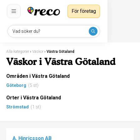
För företag
Vad söker du?
Alla kategorier
›
Väskor
›
Västra Götaland
Väskor i Västra Götaland
Områden i Västra Götaland
Göteborg
(5 st)
Orter i Västra Götaland
Strömstad
(1 st)
A. Hinricsson AB