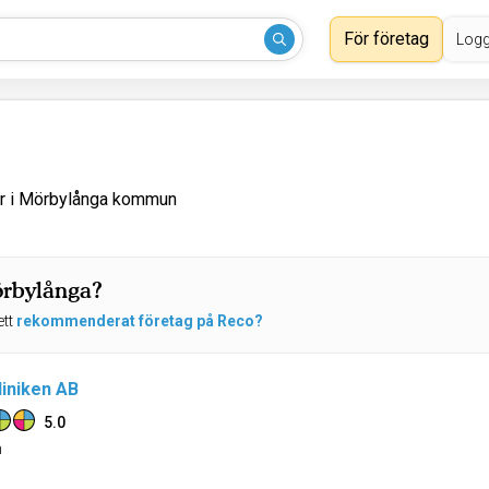
För företag
Logg
är i Mörbylånga kommun
örbylånga?
ett
rekommenderat företag på Reco?
iniken AB
5.0
n