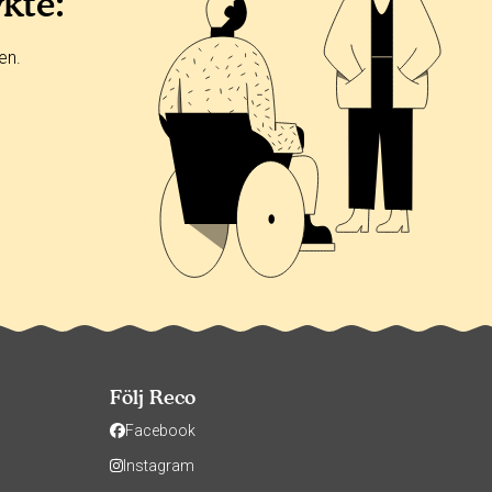
ykte:
en.
Följ Reco
Facebook
Instagram