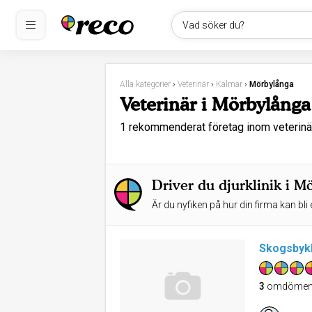
Vad söker du?
Alla kategorier
›
Veterinär
›
Kalmar
›
Mörbylånga
Veterinär i Mörbylånga
1 rekommenderat företag inom veterin
Driver du djurklinik i M
Är du nyfiken på hur din firma kan bli 
Skogsbykl
3
omdöme