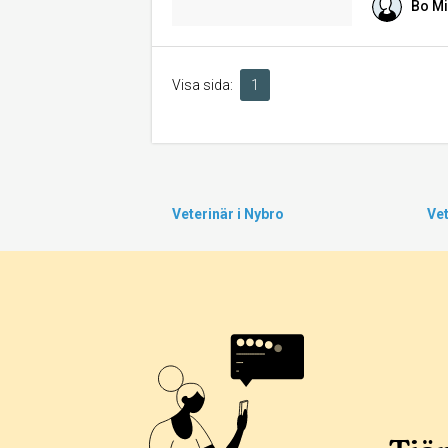
Bo Mi
Visa sida:
1
Veterinär i Nybro
Vet