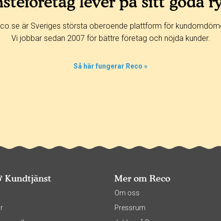
steföretag lever på sitt goda r
co.se är Sveriges största oberoende plattform för kundomdöm
Vi jobbar sedan 2007 för bättre företag och nöjda kunder.
Så här fungerar Reco »
& Kundtjänst
Mer om Reco
s
Om oss
r
Pressrum