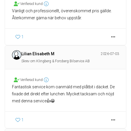
Verifierad kund
Vänligt och professionellt, överenskommet pris gällde.
Återkommer gärna när behov uppstår.
1
Lilian Elisabeth M
2026-07-03
Skrev om Klingberg & Forsberg Bilservice AB
Verifierad kund
Fantastisk service kom oanmäld med plåtbit i däcket. De
fixade det direkt efter lunchen. Mycket tacksam och nöjd
med denna service👍😀
1