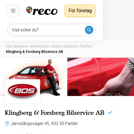
För företag
Vad söker du?
Alla kategorier
›
Bilverkstad
›
Västra Götaland
›
Partille
›
Klingberg & Forsberg Bilservice AB
Klingberg & Forsberg Bilservice AB
Järnstångsvägen 45, 433 30 Partille