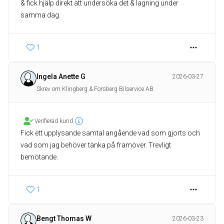
& fick hjälp direkt att undersöka det & lagning under
samma dag.
1
Ingela Anette G
2026-03-27
Skrev om Klingberg & Forsberg Bilservice AB
Verifierad kund
Fick ett upplysande samtal angående vad som gjorts och
vad som jag behöver tänka på framöver. Trevligt
bemötande.
1
Bengt Thomas W
2026-03-23