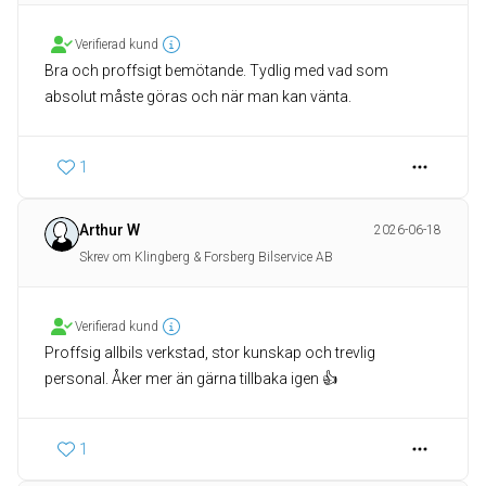
Verifierad kund
Bra och proffsigt bemötande. Tydlig med vad som
absolut måste göras och när man kan vänta.
1
Arthur W
2026-06-18
Skrev om Klingberg & Forsberg Bilservice AB
Verifierad kund
Proffsig allbils verkstad, stor kunskap och trevlig
personal. Åker mer än gärna tillbaka igen 👍
1