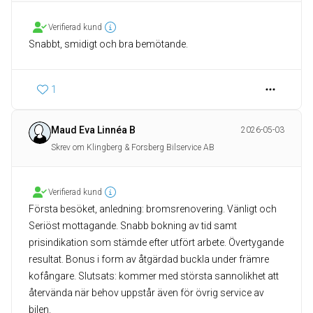
Verifierad kund
Snabbt, smidigt och bra bemötande.
1
Maud Eva Linnéa B
2026-05-03
Skrev om Klingberg & Forsberg Bilservice AB
Verifierad kund
Första besöket, anledning: bromsrenovering. Vänligt och
Seriöst mottagande. Snabb bokning av tid samt
prisindikation som stämde efter utfört arbete. Övertygande
resultat. Bonus i form av åtgärdad buckla under främre
kofångare. Slutsats: kommer med största sannolikhet att
återvända när behov uppstår även för övrig service av
bilen.