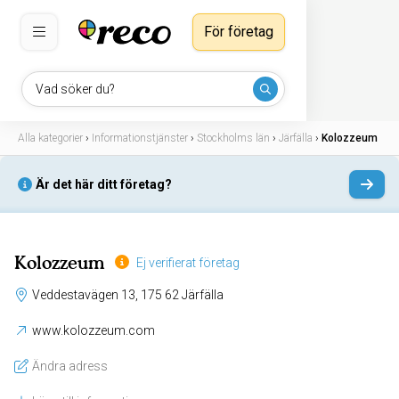
För företag
Vad söker du?
Alla kategorier
›
Informationstjänster
›
Stockholms län
›
Järfälla
›
Kolozzeum
Är det här ditt företag?
Kolozzeum
Ej verifierat företag
Veddestavägen 13, 175 62 Järfälla
www.kolozzeum.com
Ändra adress