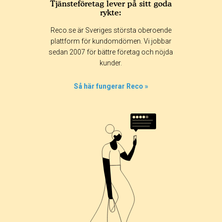
Tjänsteföretag lever på sitt goda
rykte:
Betyg & tidpunkt:
Reco.se är Sveriges största oberoende
Alla
365 dagar
90 dagar
30 dagar
plattform för kundomdömen. Vi jobbar
sedan 2007 för bättre företag och nöjda
100%
kunder.
0%
0%
Så här fungerar Reco »
0%
0%