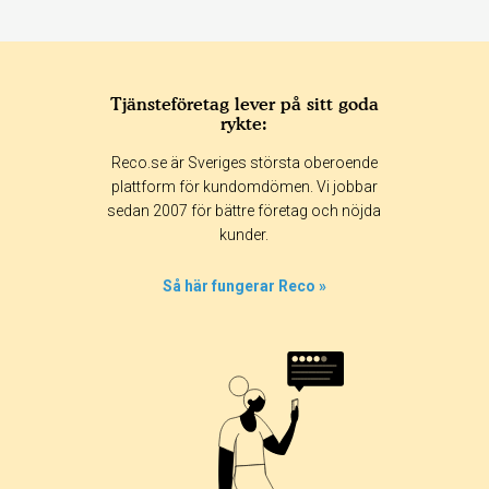
Tjänsteföretag lever på sitt goda
rykte:
Betyg & tidpunkt:
Reco.se är Sveriges största oberoende
Alla
365 dagar
90 dagar
30 dagar
plattform för kundomdömen. Vi jobbar
sedan 2007 för bättre företag och nöjda
0%
kunder.
50%
0%
Så här fungerar Reco »
0%
50%