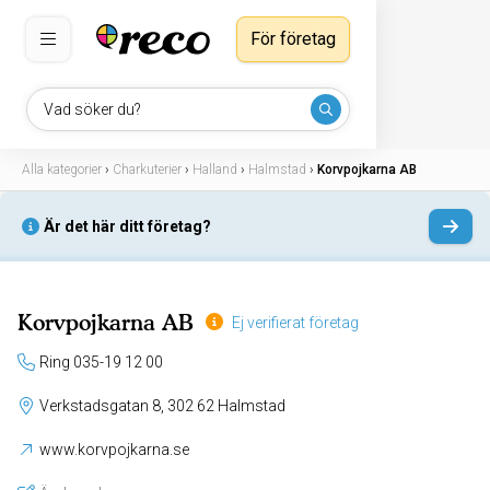
För företag
Vad söker du?
Alla kategorier
›
Charkuterier
›
Halland
›
Halmstad
›
Korvpojkarna AB
Är det här ditt företag?
Korvpojkarna AB
Ej verifierat företag
Ring 035-19 12 00
Verkstadsgatan 8, 302 62 Halmstad
www.korvpojkarna.se