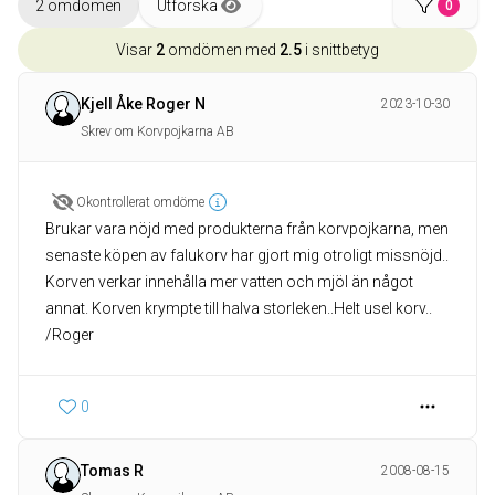
2 omdömen
Utforska
0
Visar
2
omdömen med
2.5
i snittbetyg
Kjell Åke Roger N
2023-10-30
Skrev om Korvpojkarna AB
Okontrollerat omdöme
Brukar vara nöjd med produkterna från korvpojkarna, men
senaste köpen av falukorv har gjort mig otroligt missnöjd..
Korven verkar innehålla mer vatten och mjöl än något
annat. Korven krympte till halva storleken..Helt usel korv..
/Roger
0
Tomas R
2008-08-15