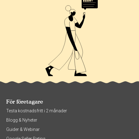
För företagare
Testa kostnadsfritt i 2 månader
Blogg & Nyheter
Guider & Webinar
Google Seller Rating