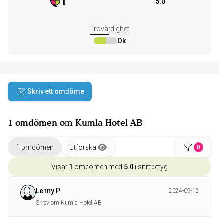
1
5.0
Trovärdighet
Ok
Skriv ett omdöme
1 omdömen om Kumla Hotel AB
1 omdömen
Utforska
0
Visar
1
omdömen med
5.0
i snittbetyg
Lenny P
2024-09-12
Skrev om Kumla Hotel AB