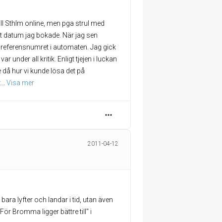
l Sthlm online, men pga strul med
et datum jag bokade. När jag sen
in referensnumret i automaten. Jag gick
under all kritik. Enligt tjejen i luckan
 då hur vi kunde lösa det på
t
... 
Visa mer
2011-04-12
bara lyfter och landar i tid, utan även
För Bromma ligger bättre till" i