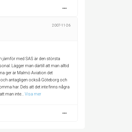
2007-11-26
an jämför med SAS är den största
nal. Lägger man därtill att man alltid
ma ger är Malmö Aviation det
ö (och antagligen också Göteborg och
ma har. Dels att det inte finns några
att man inte
... 
Visa mer