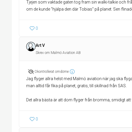
Tjejen som vaktade gaten tog fram sin walki-talkie och fr
om de kunde "hjälpa den där Tobias" på planet. Sen flinad
0
Art V
Skrev om Malmö Aviation AB
Okontrollerat omdöme
Jag flyger allra helst med Malmö aviation när jag ska flyga
man alltid får fika på planet, gratis, till skillnad från SAS.
Det allra bästa är att dom flyger från bromma, smidigt att t
0