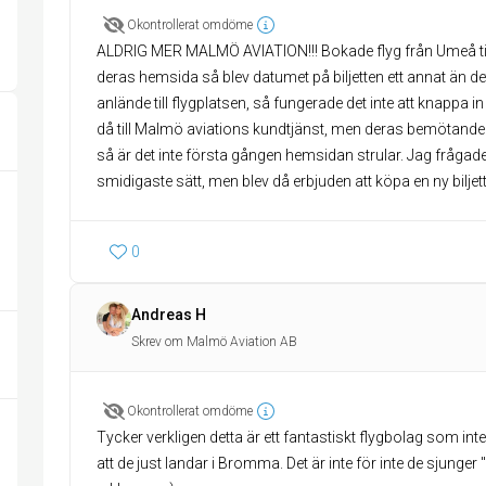
Okontrollerat omdöme
ALDRIG MER MALMÖ AVIATION!!! Bokade flyg från Umeå til
deras hemsida så blev datumet på biljetten ett annat än d
anlände till flygplatsen, så fungerade det inte att knappa 
då till Malmö aviations kundtjänst, men deras bemötande var 
så är det inte första gången hemsidan strular. Jag frågade
smidigaste sätt, men blev då erbjuden att köpa en ny biljet
0
Andreas H
Skrev om Malmö Aviation AB
Okontrollerat omdöme
Tycker verkligen detta är ett fantastiskt flygbolag som inte 
att de just landar i Bromma. Det är inte för inte de sjunger "