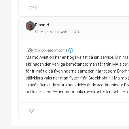
0
David H
Skrev om Malmö Aviation AB
Okontrollerat omdöme
Malmö Aviation har en hög kvalitet på sin service. Om m
skillnaden den vänliga bemötandet man får från MA:s perso
får fri måltid på flygningarna samt den närhet som Brom
självklara valet när man flyger från Stockholm till Malm
Umeå). Den enda stora nackdelen är de begränsningar Brom
butiker eller caféer innanför säkerhetskontrollen och dels 
1