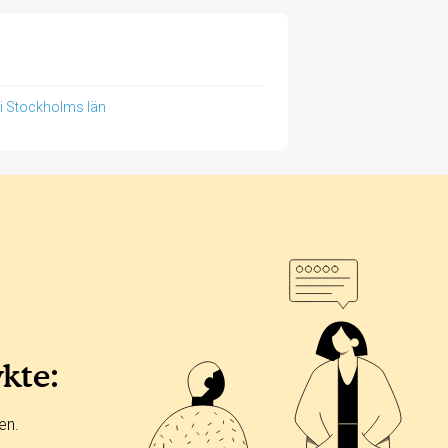
 i Stockholms län
ykte:
en.