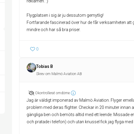
reklamen. :)
Flygplatsen i sig är ju dessutom gemytlig!
Fortfarande fascinerad över hur de får verksamheten att gå 
mindre och har så bra priser.
0
Tobias B
Skrev om Malmö Aviation AB
Okontrollerat omdöme
Jag är väldigt imponerad av Malmö Aviation. Flyger emella
problem med deras flighter. Checkar in 20 minuter innan 
gängliga ben och bemöts alltid med ett leende. Missade e
och pratade i telefon) och utan knussel fick jag flyga med