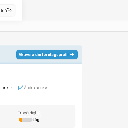
a in
Aktivera din företagsprofil
ion.se
Ändra adress
Trovärdighet
Låg