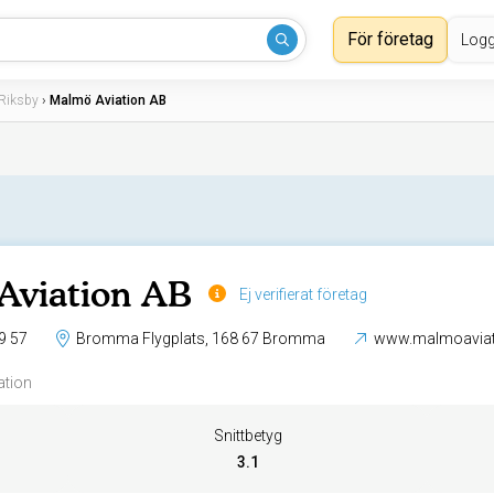
För företag
Logg
Riksby
›
Malmö Aviation AB
Aviation AB
Ej verifierat företag
9 57
Bromma Flygplats, 168 67 Bromma
www.malmoaviat
ation
Snittbetyg
3.1