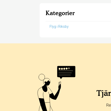
Kategorier
Flyg i Riksby
Betyg & tidpunkt:
Alla
365 dagar
90 dagar
30 dagar
14%
43%
Tjän
14%
0%
Re
29%