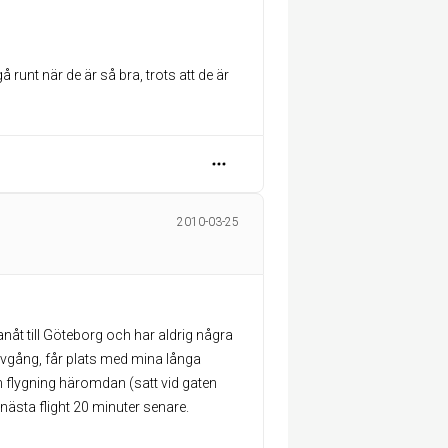
runt när de är så bra, trots att de är
2010-03-25
nåt till Göteborg och har aldrig några
avgång, får plats med mina långa
n flygning häromdan (satt vid gaten
 nästa flight 20 minuter senare.