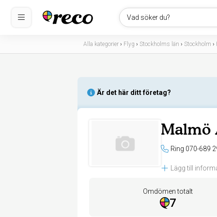
Vad söker du?
Alla kategorier
›
Flyg
›
Stockholms län
›
Stockholm
›
Är det här ditt företag?
Malmö 
Ring 070-689 2
Lägg till inform
Omdömen totalt
7