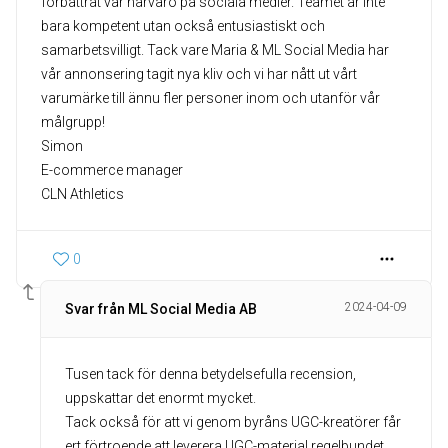
förbättrat vår närvaro på sociala medier. Teamet är inte
bara kompetent utan också entusiastiskt och
samarbetsvilligt. Tack vare Maria & ML Social Media har
vår annonsering tagit nya kliv och vi har nått ut vårt
varumärke till ännu fler personer inom och utanför vår
målgrupp!
Simon
E-commerce manager
CLN Athletics
0
2024-04-09
Svar från ML Social Media AB
Tusen tack för denna betydelsefulla recension,
uppskattar det enormt mycket.
Tack också för att vi genom byråns UGC-kreatörer får
ert förtroende att leverera UGC-material regelbundet.