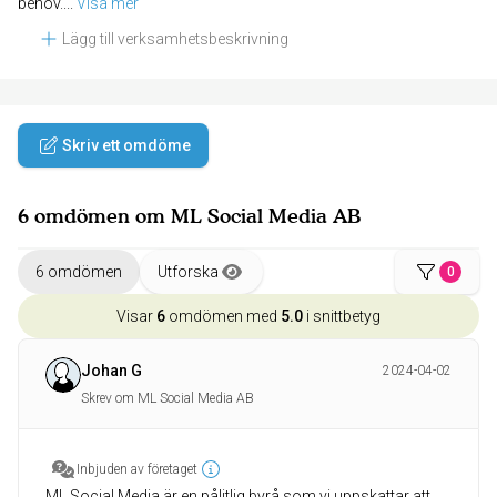
behov.
... 
Visa mer
Lägg till verksamhetsbeskrivning
Skriv ett omdöme
6 omdömen om ML Social Media AB
6 omdömen
Utforska
0
Visar
6
omdömen med
5.0
i snittbetyg
Johan G
2024-04-02
Skrev om ML Social Media AB
Inbjuden av företaget
ML Social Media är en pålitlig byrå som vi uppskattar att