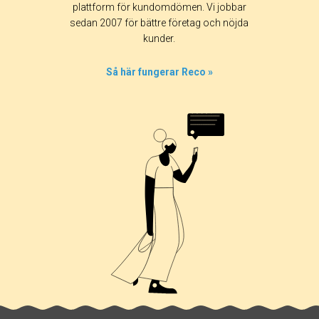
Alla
365 dagar
90 dagar
30 dagar
plattform för kundomdömen. Vi jobbar
sedan 2007 för bättre företag och nöjda
100%
kunder.
0%
0%
Så här fungerar Reco »
0%
0%