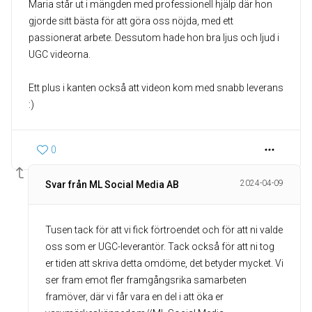
Maria står ut i mängden med professionell hjälp där hon
gjorde sitt bästa för att göra oss nöjda, med ett
passionerat arbete. Dessutom hade hon bra ljus och ljud i
UGC videorna.
Ett plus i kanten också att videon kom med snabb leverans
:)
0
2024-04-09
Svar från ML Social Media AB
Tusen tack för att vi fick förtroendet och för att ni valde
oss som er UGC-leverantör. Tack också för att ni tog
er tiden att skriva detta omdöme, det betyder mycket. Vi
ser fram emot fler framgångsrika samarbeten
framöver, där vi får vara en del i att öka er