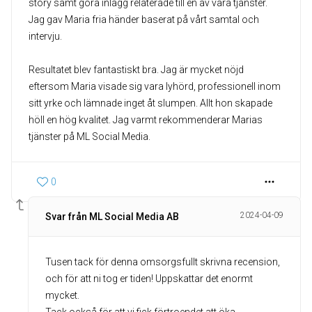
story samt göra inlägg relaterade till en av våra tjänster.
Jag gav Maria fria händer baserat på vårt samtal och
intervju.
Resultatet blev fantastiskt bra. Jag är mycket nöjd
eftersom Maria visade sig vara lyhörd, professionell inom
sitt yrke och lämnade inget åt slumpen. Allt hon skapade
höll en hög kvalitet. Jag varmt rekommenderar Marias
tjänster på ML Social Media.
0
2024-04-09
Svar från ML Social Media AB
Tusen tack för denna omsorgsfullt skrivna recension,
och för att ni tog er tiden! Uppskattar det enormt
mycket.