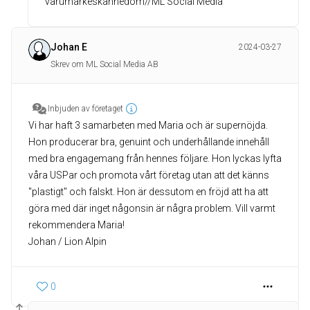
varumärkeskännedom//ML Social Media
Johan E
2024-03-27
Skrev om ML Social Media AB
Inbjuden av företaget
Vi har haft 3 samarbeten med Maria och är supernöjda.
Hon producerar bra, genuint och underhållande innehåll
med bra engagemang från hennes följare. Hon lyckas lyfta
våra USPar och promota vårt företag utan att det känns
"plastigt" och falskt. Hon är dessutom en fröjd att ha att
göra med där inget någonsin är några problem. Vill varmt
rekommendera Maria!
Johan / Lion Alpin
0