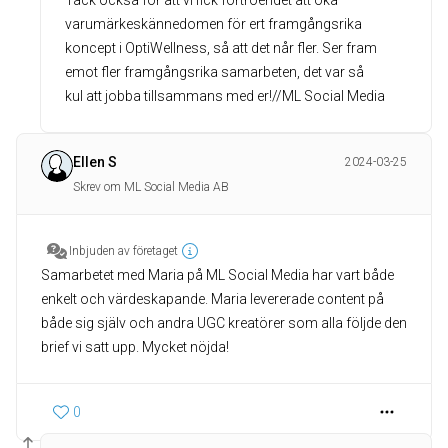
Tack också för att vi fick förtroendet att öka
varumärkeskännedomen för ert framgångsrika
koncept i OptiWellness, så att det når fler. Ser fram
emot fler framgångsrika samarbeten, det var så
kul att jobba tillsammans med er!//ML Social Media
Ellen S
2024-03-25
Skrev om ML Social Media AB
Inbjuden av företaget
Samarbetet med Maria på ML Social Media har vart både
enkelt och värdeskapande. Maria levererade content på
både sig själv och andra UGC kreatörer som alla följde den
brief vi satt upp. Mycket nöjda!
0