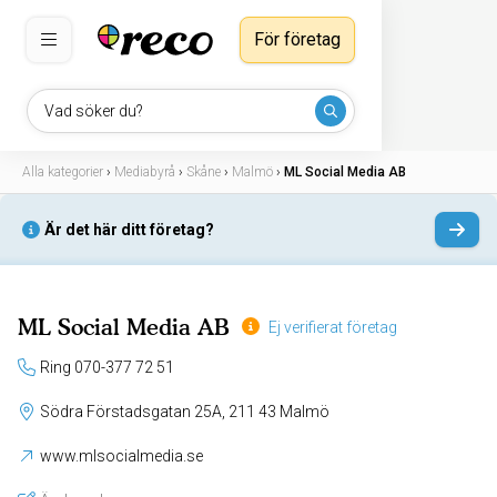
För företag
Vad söker du?
Alla kategorier
›
Mediabyrå
›
Skåne
›
Malmö
›
ML Social Media AB
Är det här ditt företag?
ML Social Media AB
Ej verifierat företag
Ring 070-377 72 51
Södra Förstadsgatan 25A, 211 43 Malmö
www.mlsocialmedia.se