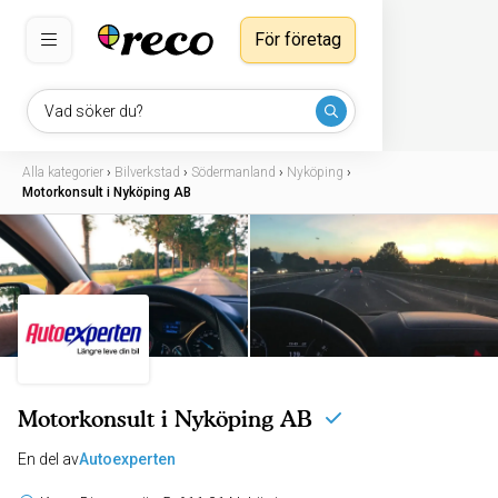
För företag
Vad söker du?
Alla kategorier
›
Bilverkstad
›
Södermanland
›
Nyköping
›
Motorkonsult i Nyköping AB
Motorkonsult i Nyköping AB
En del av
Autoexperten