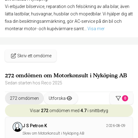
Vi erbjuder bilservice, reparation och felsökning av alla bilar, även
lätta lastbilar, husvagnar, husbilar och mopedbilar. Vi hjälper dig att
fixa din besiktningsanmärkning, gör AC-service på din bil och
monterar motor- och kupévärmare samt
... 
Visa mer
Skriv ett omdöme
272 omdömen om Motorkonsult i Nyköping AB
Sedan starten hos Reco 2025
272 omdömen
Utforska
0
Visar
272
omdömen med
4.7
i snittbetyg
J S Petron K
2026-08-09
Skrev om Motorkonsult i Nyköping AB