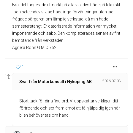
Bra, det fungerade utmärkt på alla vis, dvs både på tekniskt
-och beteendevis. Jag hade inga förväntningar utan jag
frågade bärgaren om lämplig verkstad, då min hade
semesterstängt. Er datoriserade information var mycket
imponerande och sabb. Den kompletterades senare av fint
bemötande från verkstaden.
Agneta Rönn G M O 752
1
2026-07-08
Svar från Motorkonsult i Nyköping AB
Stort tack för dina fina ord. Vi uppskattar verkligen ditt
förtroende och ser fram emot att få hjälpa dig igen när
bilen behöver tas om hand.