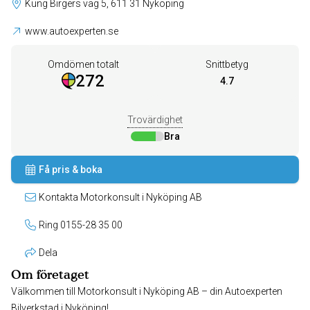
Kung Birgers väg 5, 611 31 Nyköping
www.autoexperten.se
Omdömen totalt
Snittbetyg
272
4.7
Trovärdighet
Bra
Få pris & boka
Kontakta Motorkonsult i Nyköping AB
Ring 0155-28 35 00
Dela
Om företaget
Välkommen till Motorkonsult i Nyköping AB – din Autoexperten
Bilverkstad i Nyköping!