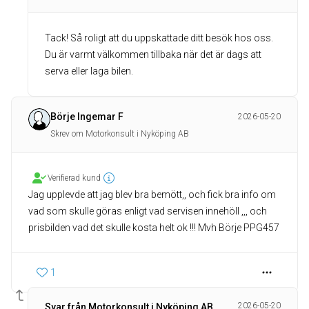
Tack! Så roligt att du uppskattade ditt besök hos oss.
Du är varmt välkommen tillbaka när det är dags att
serva eller laga bilen.
Börje Ingemar F
2026-05-20
Skrev om Motorkonsult i Nyköping AB
Verifierad kund
Jag upplevde att jag blev bra bemött,, och fick bra info om
vad som skulle göras enligt vad servisen innehöll ,,, och
prisbilden vad det skulle kosta helt ok !!! Mvh Börje PPG457
1
2026-05-20
Svar från Motorkonsult i Nyköping AB